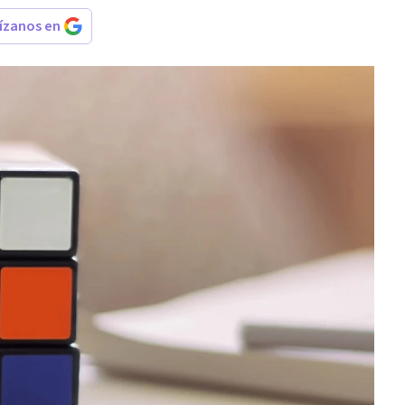
rízanos en