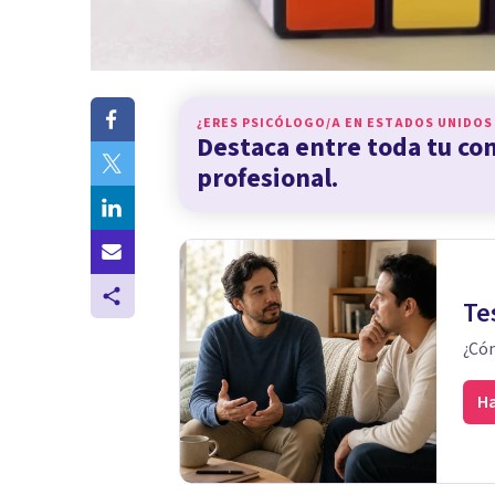
¿ERES PSICÓLOGO/A EN
ESTADOS UNIDOS
Destaca entre toda tu c
profesional.
Te
¿Cóm
Ha