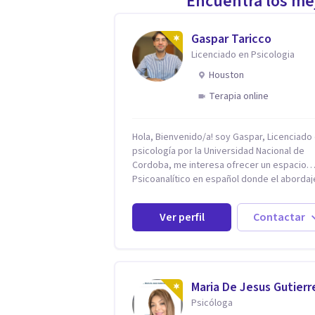
Encuentra los mej
Gaspar Taricco
Licenciado en Psicologia
Houston
Terapia online
Hola, Bienvenido/a! soy Gaspar, Licenciado
psicología por la Universidad Nacional de
Cordoba, me interesa ofrecer un espacio
Psicoanalítico en español donde el abordaj
malestar sea desde una escucha atenta, si
prejuicios y rescatando lo singular de cada
Ver perfil
Contactar
caso, sin caer en etiquetas. Considero que
todas las personas en algún momento pue
sufrir y cada una por cuestiones particulare
en mi espacio donde se le dará un lugar a 
cuestiones singulares de cada uno, para l
Maria De Jesus Gutierr
generar cambios. Soy una persona en constante
Psicóloga
formación, actualmente curso seminarios, 