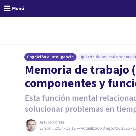
Menú
Cognición e inteligencia
Artículo revisado
por nuest
Memoria de trabajo (
componentes y func
Esta función mental relacionad
solucionar problemas en tiemp
Arturo Torres
27 abril, 2017 - 18:12
— Actualizado
3 agosto, 2026 - 1