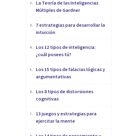
La Teoría de las Inteligencias
2
.
Múltiples de Gardner
7 estrategias para desarrollar la
3
.
intuición
Los 12 tipos de inteligencia:
4
.
¿cuál posees tú?
Los 15 tipos de falacias lógicas y
5
.
argumentativas
Los 8 tipos de distorsiones
6
.
cognitivas
13 juegos y estrategias para
7
.
ejercitar la mente
Los 14 tipos de pensamiento y