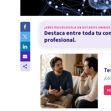
¿ERES PSICÓLOGO/A EN
ESTADOS UNIDOS
Destaca entre toda tu c
profesional.
Te
¿Cóm
Ha