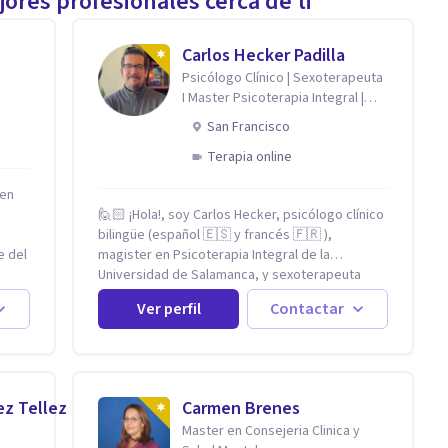
ores profesionales cerca de ti
Carlos Hecker Padilla
Psicólogo Clínico | Sexoterapeuta
I Master Psicoterapia Integral |
Terapeuta de Pareja
San Francisco
Terapia online
 en
🙋🏻 ¡Hola!, soy Carlos Hecker, psicólogo clínico
bilingüe (español 🇪🇸 y francés 🇫🇷 ),
e del
magister en Psicoterapia Integral de la
n
Universidad de Salamanca, y sexoterapeuta
certificado en Francia. Trabajo con personas
Ver perfil
Contactar
que sienten que algo en su vida dejó de calzar:
den
ansiedad que se desborda, tristeza que no se
s, es
va, duelos que se alargan, relaciones que
esas
repiten el mismo patrón o preguntas en torno a
uego
la sexualidad y la identidad que necesitan un
ez Tellez
Carmen Brenes
espacio seguro para ser habladas. Mi
Master en Consejeria Clinica y
una
orientación teórica integra una mirada