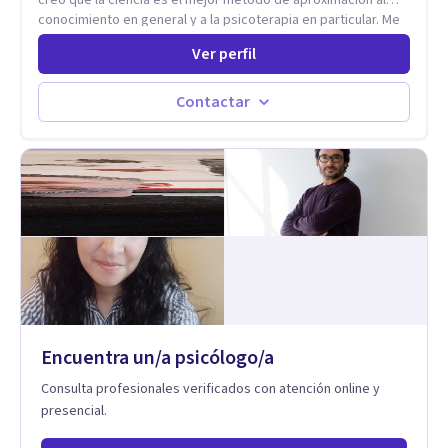
conocimiento en general y a la psicoterapia en particular. Me
interesan los procesos de cambio conductual por los que una
Ver perfil
persona pueda alcanzar sus objetivos, transitando,
aceptando y modificando sus patrones cognitivos y
emocionales. Abordo patologías específicas como trastornos
Contactar
de ansiedad y del ánimo, y también crisis vitales y procesos
de crecimiento personal.
Encuentra un/a psicólogo/a
Consulta profesionales verificados con atención online y
presencial.