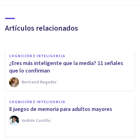
personalidad y creatividad:
¿cómo se relacionan?
Artículos relacionados
Alex Figueroba
COGNICIÓN E INTELIGENCIA
​¿Eres más inteligente que la media? 11 señales
que lo confirman
Bertrand Regader
COGNICIÓN E INTELIGENCIA
COGNICIÓN E INTELIGENCIA
¿Cómo memorizar rápido? 13
8 juegos de memoria para adultos mayores
consejos efectivos
Andrés Carrillo
Oscar Castillero Mimenza