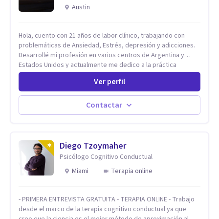
Austin
Hola, cuento con 21 años de labor clínico, trabajando con
problemáticas de Ansiedad, Estrés, depresión y adicciones.
Desarrollé mi profesión en varios centros de Argentina y
Estados Unidos y actualmente me dedico a la práctica
privada. Utilizo terapias cognitivas conductuales basadas en
Ver perfil
evidencia científica con comprobados resultados. Los
objetivos terapéuticos están centrados en brindar
herramientas concretas para el cambio, que permitan
Contactar
desarrollar nuevas habilidades y estrategias basadas en la
salud y calidad de vida.
Diego Tzoymaher
Psicólogo Cognitivo Conductual
Miami
Terapia online
- PRIMERA ENTREVISTA GRATUITA - TERAPIA ONLINE - Trabajo
desde el marco de la terapia cognitivo conductual ya que
creo que la ciencia es el mejor método de aproximación al