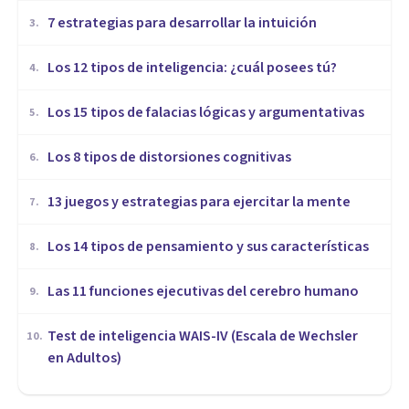
7 estrategias para desarrollar la intuición
3
.
Los 12 tipos de inteligencia: ¿cuál posees tú?
4
.
Los 15 tipos de falacias lógicas y argumentativas
5
.
Los 8 tipos de distorsiones cognitivas
6
.
13 juegos y estrategias para ejercitar la mente
7
.
Los 14 tipos de pensamiento y sus características
8
.
Las 11 funciones ejecutivas del cerebro humano
9
.
Test de inteligencia WAIS-IV (Escala de Wechsler
10
.
en Adultos)
PSICOLOGÍA
Bilingüismo e inteligencia,