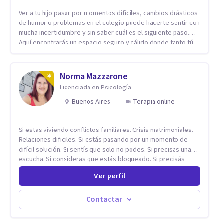
Ver a tu hijo pasar por momentos difíciles, cambios drásticos
de humor o problemas en el colegio puede hacerte sentir con
mucha incertidumbre y sin saber cuál es el siguiente paso.
Aquí encontrarás un espacio seguro y cálido donde tanto tú
como tus hijos se sentirán realmente escuchados,
comprendidos y apoyados para recuperar la tranquilidad en
casa. Me especializo en guiar a familias a través de
Norma Mazzarone
herramientas prácticas y dinámicas adaptadas a la edad de
Licenciada en Psicología
cada menor, dejando de lado las etiquetas y los tecnicismos.
Mi forma de trabajar se centra en entender las emociones
Buenos Aires
Terapia online
que hay detrás del comportamiento, ayudándoles a
desarrollar la confianza necesaria para superar sus retos y
Si estas viviendo conflictos familiares. Crisis matrimoniales.
fortaleciendo la comunicación entre ustedes. Acompaño a
Relaciones dificiles. Si estás pasando por un momento de
niños y adolescentes que están lidiando con la ansiedad, la
difícil solución. Si sentís que solo no podes. Si precisas una
timidez, la rebeldía o dificultades escolares, así como a
escucha. Si consideras que estás bloqueado. Si precisás
padres que buscan orientación y pautas claras para educar
comprensión. Si no logras definir proyectos, objetivos,
sin perder la paciencia ni el control. Si estás listo para dar el
Ver perfil
sueños, deseos. Si pensás que lo que te pasa no es tan
primer paso hacia una convivencia familiar más armoniosa,
grave, pero podría ayudar. Si estás en adicciones y tu
agenda tu sesión y empecemos a trabajar juntos.
intención es hacer algo con lo que te está pasando. No dudes
Contactar
en comunicarte a fin de comenzar a resolver la situación que
está generando esa angustia.