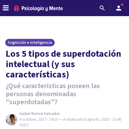
Cognición e inteligencia
Los 5 tipos de superdotación
intelectual (y sus
características)
¿Qué características poseen las
personas denominadas
"superdotadas"?
Isabel Rovira Salvador
4 octubre, 2017 - 19:10
— Actualizado
8 agosto, 2025 - 13:40
CEST