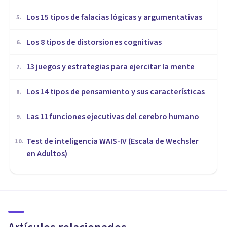
Los 15 tipos de falacias lógicas y argumentativas
5
.
Los 8 tipos de distorsiones cognitivas
6
.
13 juegos y estrategias para ejercitar la mente
7
.
Los 14 tipos de pensamiento y sus características
8
.
Las 11 funciones ejecutivas del cerebro humano
9
.
Test de inteligencia WAIS-IV (Escala de Wechsler
10
.
en Adultos)
COGNICIÓN E INTELIGENCIA
​¿Eres más inteligente que la
media? 11 señales que lo
confirman