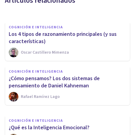
Artículos relacionados
Bertrand Regader
COGNICIÓN E INTELIGENCIA
Los 4 tipos de razonamiento principales (y sus
características)
Oscar Castillero Mimenza
COGNICIÓN E INTELIGENCIA
COGNICIÓN E INTELIGENCIA
​7 consejos para estudiar
​¿Cómo pensamos? Los dos sistemas de
menos y ser más inteligente
pensamiento de Daniel Kahneman
Rafael Ramírez Lago
Juan Armando Corbin
COGNICIÓN E INTELIGENCIA
¿Qué es la Inteligencia Emocional?