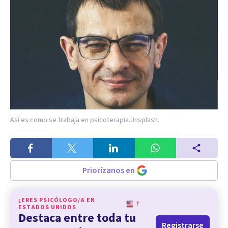
Así es como se trabaja en psicoterapia.
Unsplash.
Priorízanos en
¿ERES PSICÓLOGO/A EN
?
ESTADOS UNIDOS
Destaca entre toda tu
Registrarse