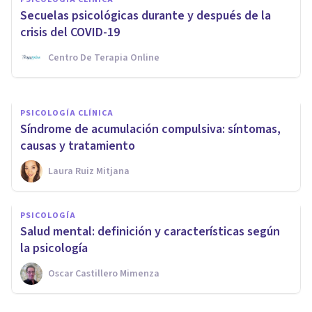
Neurosis obsesiva: síntomas,
Secuelas psicológicas durante y después de la
causas y tratamiento
crisis del COVID-19
Centro De Terapia Online
Xavier Molina
PSICOLOGÍA CLÍNICA
Síndrome de acumulación compulsiva: síntomas,
causas y tratamiento
Laura Ruiz Mitjana
PSICOLOGÍA
Salud mental: definición y características según
la psicología
Oscar Castillero Mimenza