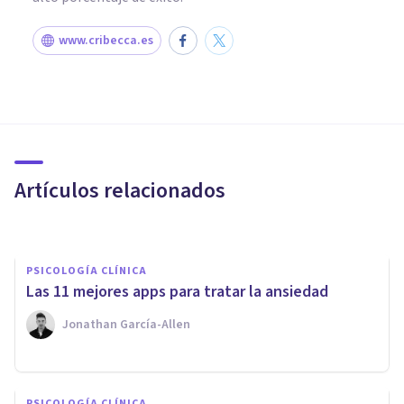
www.cribecca.es
PSICOLOGÍA CLÍNICA
7 técnicas y consejos para
reducir la ansiedad
Artículos relacionados
Tabita Beizana
PSICOLOGÍA CLÍNICA
Las 11 mejores apps para tratar la ansiedad
Jonathan García-Allen
PSICOLOGÍA CLÍNICA
PSICOLOGÍA CLÍNICA