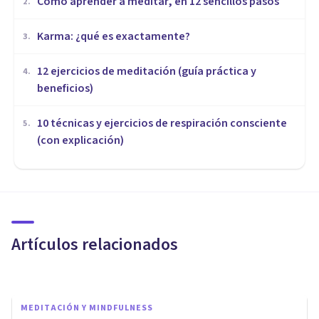
Cómo aprender a meditar, en 12 sencillos pasos
2
.
​Karma: ¿qué es exactamente?
3
.
12 ejercicios de meditación (guía práctica y
4
.
beneficios)
10 técnicas y ejercicios de respiración consciente
5
.
(con explicación)
MEDITACIÓN Y MINDFULNESS
​Mindfulness: 5 consejos
prácticos para principiantes
Artículos relacionados
Diego Salinas
MEDITACIÓN Y MINDFULNESS