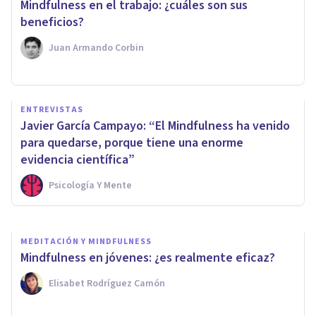
Mindfulness en el trabajo: ¿cuáles son sus
beneficios?
Juan Armando Corbin
ENTREVISTAS
MEDITACIÓN Y MINDFULNESS
Javier García Campayo: “El Mindfulness ha venido
Mindful Sex: Qué es y cuáles
para quedarse, porque tiene una enorme
son sus beneficios
evidencia científica”
Psicología Y Mente
Jonathan García-Allen
MEDITACIÓN Y MINDFULNESS
Mindfulness en jóvenes: ¿es realmente eficaz?
Elisabet Rodríguez Camón