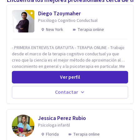
Diego Tzoymaher
Psicólogo Cognitivo Conductual
New York
Terapia online
- PRIMERA ENTREVISTA GRATUITA - TERAPIA ONLINE - Trabajo
desde el marco de la terapia cognitivo conductual ya que
creo que la ciencia es el mejor método de aproximación al
conocimiento en general y a la psicoterapia en particular. Me
interesan los procesos de cambio conductual por los que una
Ver perfil
persona pueda alcanzar sus objetivos, transitando,
aceptando y modificando sus patrones cognitivos y
emocionales. Abordo patologías específicas como trastornos
Contactar
de ansiedad y del ánimo, y también crisis vitales y procesos
de crecimiento personal.
Jessica Perez Rubio
Psicologa infantil
Florida
Terapia online