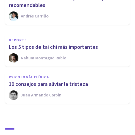
cuando dejas de fumar?
recomendables
Andrés Carrillo
Carolina Marín
DEPORTE
Los 5 tipos de tai chi más importantes
Nahum Montagud Rubio
PSICOLOGÍA CLÍNICA
10 consejos para aliviar la tristeza
Juan Armando Corbin