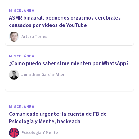
MISCELÁNEA
ASMR binaural, pequeños orgasmos cerebrales
causados por vídeos de YouTube
Arturo Torres
PSICOLOGÍA EDUCATIVA Y DEL DESARROLLO
​Si quieres hijos inteligentes,
MISCELÁNEA
menos tecnología y más
¿Cómo puedo saber si me mienten por WhatsApp?
música
Jonathan García-Allen
Juan Armando Corbin
MISCELÁNEA
Comunicado urgente: la cuenta de FB de
Psicología y Mente, hackeada
Psicología Y Mente