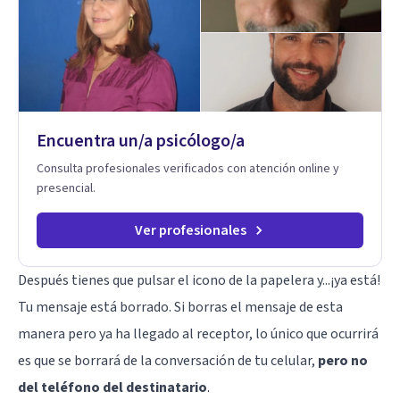
comunicación por whatsapp y cómo motivar al otro a
respondernos. Dificultades para crecer en un empleo o para
decidir cambiar de empleo. Cómo empezar un
emprendimiento. Temas de ansiedad. Depresión. Temas de
autoestima. Dificultades sexuales. Otros temas que no
figuran en este listado y por los que puedes consultarnos…
Mi primer carrera universitaria es la de Licenciado en
Encuentra un/a psicólogo/a
Administración.
Consulta profesionales verificados con atención online y
presencial.
Ver profesionales
Después tienes que pulsar el icono de la papelera y...¡ya está!
Tu mensaje está borrado. Si borras el mensaje de esta
manera pero ya ha llegado al receptor, lo único que ocurrirá
es que se borrará de la conversación de tu celular,
pero no
del teléfono del destinatario
.