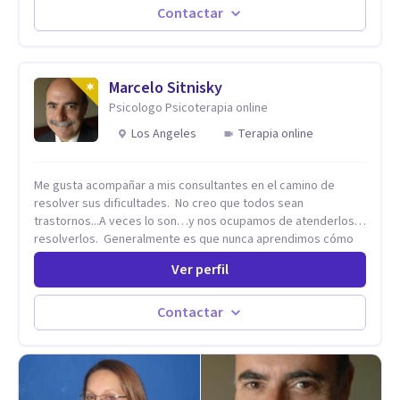
vida de cada uno tener su propia vision.
Contactar
Marcelo Sitnisky
Psicologo Psicoterapia online
Los Angeles
Terapia online
Me gusta acompañar a mis consultantes en el camino de
resolver sus dificultades. No creo que todos sean
trastornos...A veces lo son…y nos ocupamos de atenderlos y
resolverlos. Generalmente es que nunca aprendimos cómo
se hace algo, como se resuelve una situación en la vida. No
Ver perfil
sabemos cómo se supera una dificultad. Nadie nos enseñó o
no pudimos capturar esa enseñanza...la Terapia puede ser el
camino o el mecanismo para aprender cómo. Dificultades en
Contactar
la pareja. Cómo hacer que funcione cuando siento o sentimos
que no está funcionando. Cómo avanzar en la realización
personal cuando no estamos solos. Dificultades para
encontrar un compañero/a. Cómo seducir. Cómo aprender a
decir que no. Cómo aprender a decir que si. Dificultades en la