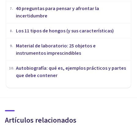
40 preguntas para pensar y afrontar la
7
.
incertidumbre
Los 11 tipos de hongos (y sus características)
8
.
Material de laboratorio: 25 objetos e
9
.
instrumentos imprescindibles
Autobiografía: qué es, ejemplos prácticos y partes
10
.
que debe contener
MISCELÁNEA
​La web que te permite borrar
todo tu rastro en Internet
Artículos relacionados
Arturo Torres