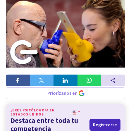
Priorízanos en
¿ERES PSICÓLOGO/A EN
?
ESTADOS UNIDOS
Destaca entre toda tu
Registrarse
competencia