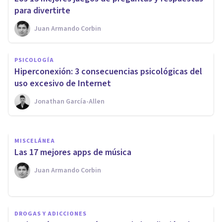
para divertirte
Juan Armando Corbin
MISCELÁNEA
PSICOLOGÍA
Las 9 Apps más descargadas
Hiperconexión: 3 consecuencias psicológicas del
en 2020
uso excesivo de Internet
Jonathan García-Allen
Xavier Molina
MISCELÁNEA
​Las 17 mejores apps de música
Juan Armando Corbin
DROGAS Y ADICCIONES