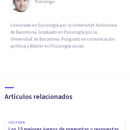
Psicólogo
Licenciado en Sociología por la Universitat Autónoma
de Barcelona. Graduado en Psicología por la
Universitat de Barcelona. Posgrado en comunicación
política y Máster en Psicología social.
MISCELÁNEA
8 juegos escondidos en Google
(y cómo jugar y ganar)
Artículos relacionados
Izzat Haykal
CULTURA
Los 15 mejores juegos de preguntas y respuestas