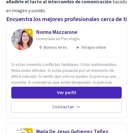
añadirle el tacto al intercambio de comunicación
basado
en imagen y sonido.
Encuentra los mejores profesionales cerca de ti
Norma Mazzarone
Licenciada en Psicología
Buenos Aires
Terapia online
Si estas viviendo conflictos familiares. Crisis matrimoniales.
Relaciones dificiles. Si estás pasando por un momento de
difícil solución. Si sentís que solo no podes. Si precisas una
escucha. Si consideras que estás bloqueado. Si precisás
comprensión. Si no logras definir proyectos, objetivos,
Ver perfil
sueños, deseos. Si pensás que lo que te pasa no es tan
grave, pero podría ayudar. Si estás en adicciones y tu
intención es hacer algo con lo que te está pasando. No dudes
Contactar
en comunicarte a fin de comenzar a resolver la situación que
está generando esa angustia.
Maria De Jesus Gutierrez Tellez