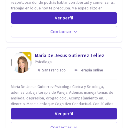
respetuoso donde podrás hablar con libertad y comenzar a
trabajar en lo que hoy te preocupa. Me especializo en
Trastornos de Ansiedad y a lo largo de mi experiencia
Ver perfil
profesional he acompañado a muchas Familias y Parejas con
distintas problemáticas como el manejo del estrés,
Autoestima, Gestión de la Ira, Depresión, Retos en la Crianza,
Contactar
Codependencia, Celos, entre otros. Cuento con más de 12
años de experiencia en el área de la Salud mental y he
trabajado en distintos contextos clínicos con niños,
Adolescentes y Adultos
Maria De Jesus Gutierrez Tellez
Psicóloga
San Francisco
Terapia online
Maria De Jesus Gutierrez Psicologa Clinica y Sexologa,
ademas trabaja terapia de Pareja. Ademas maneja temas de
ansieda, depresion, drogadiccio, Acompa{amiento en
divorcio. Maneja enfoque Cognitivo Conductual. Con 20 años
de experiencia, constantemente capacitandose en las
Ver perfil
diferntes areas de la Salud Mental.
Contactar