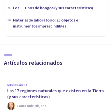
Los 11 tipos de hongos (y sus características)
9
.
Material de laboratorio: 25 objetos e
10
.
instrumentos imprescindibles
MISCELÁNEA
Los gatos aman a los humanos
más de lo que solíamos pensar
Artículos relacionados
Juan Armando Corbin
MISCELÁNEA
Las 17 regiones naturales que existen en la Tierra
(y sus características)
Laura Ruiz Mitjana
MISCELÁNEA