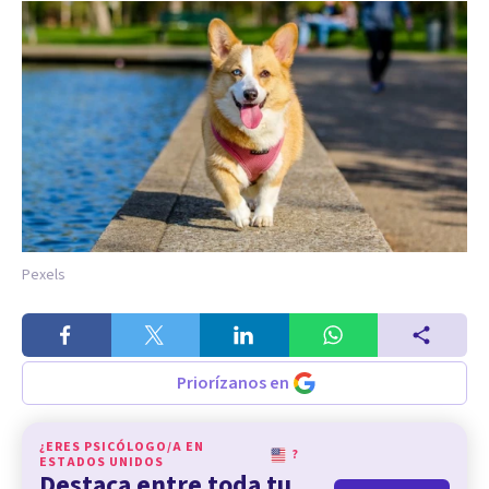
Pexels
Priorízanos en
¿ERES PSICÓLOGO/A EN
?
ESTADOS UNIDOS
Destaca entre toda tu