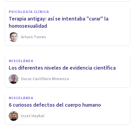
Los 6 tipos de fuego, sus
PSICOLOGÍA CLÍNICA
características, y cómo
Terapia antigay: así se intentaba "curar" la
aparecen
homosexualidad
Arturo Torres
Oscar Castillero Mimenza
MISCELÁNEA
Los diferentes niveles de evidencia científica
Oscar Castillero Mimenza
MISCELÁNEA
6 curiosos defectos del cuerpo humano
Izzat Haykal