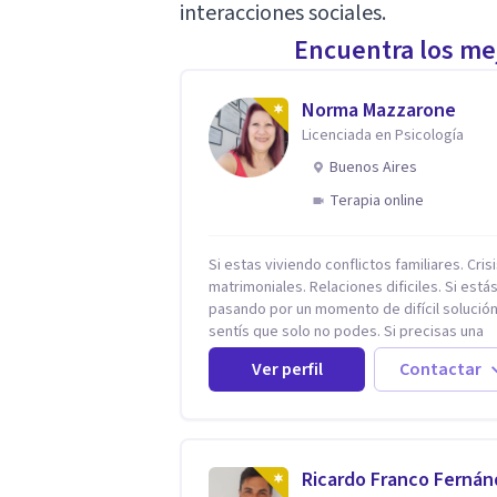
interacciones sociales.
Encuentra los mej
Norma Mazzarone
Licenciada en Psicología
Buenos Aires
Terapia online
Si estas viviendo conflictos familiares. Cris
matrimoniales. Relaciones dificiles. Si está
pasando por un momento de difícil solución.
sentís que solo no podes. Si precisas una
escucha. Si consideras que estás bloquead
Ver perfil
Contactar
precisás comprensión. Si no logras definir
proyectos, objetivos, sueños, deseos. Si
pensás que lo que te pasa no es tan grave,
podría ayudar. Si estás en adicciones y tu
intención es hacer algo con lo que te está
Ricardo Franco Ferná
pasando. No dudes en comunicarte a fin de