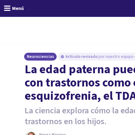
Menú
Neurociencias
Artículo revisado
por nuestro equipo e
La edad paterna pue
con trastornos como 
esquizofrenia, el TDA
La ciencia explora cómo la edad
trastornos en los hijos.
Nerea Moreno