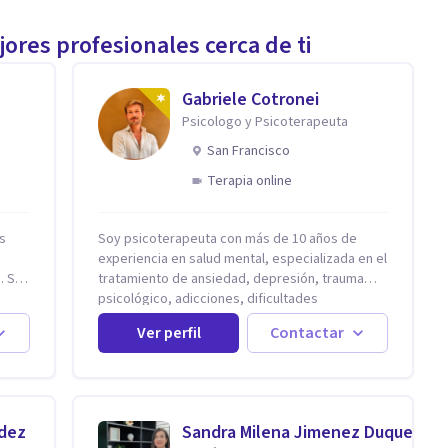
ores profesionales cerca de ti
Gabriele Cotronei
Psicologo y Psicoterapeuta
San Francisco
Terapia online
is
Soy psicoterapeuta con más de 10 años de
s
experiencia en salud mental, especializada en el
 Si
tratamiento de ansiedad, depresión, trauma
psicológico, adicciones, dificultades
o. Si
identitarias y efectos de experiencias
Ver perfil
Contactar
tempranas adversas. Ofrezco un espacio
terapéutico seguro, confidencial y
 pero
profundamente humano, donde el dolor
emocional puede transformarse en
autoconocimiento, regulación emocional y
ndez
Sandra Milena Jimenez Duque
bienestar. Trabajo desde un enfoque