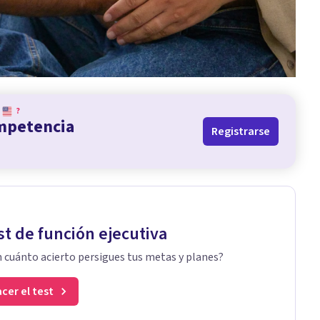
?
ompetencia
Registrarse
st de función ejecutiva
 cuánto acierto persigues tus metas y planes?
cer el test