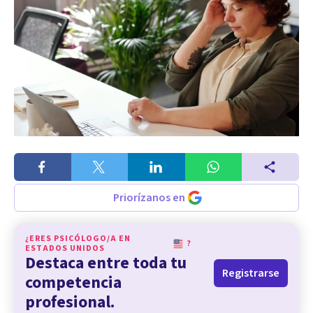
Priorízanos en
¿ERES PSICÓLOGO/A EN
?
ESTADOS UNIDOS
Destaca entre toda tu
Registrarse
competencia
profesional.