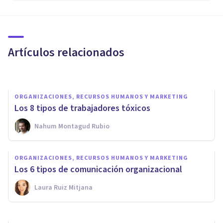
ORGANIZACIONES, RECURSOS HUMANOS Y MARKETING
Las 9 principales teorías de la
motivación laboral
Artículos relacionados
Oscar Castillero Mimenza
ORGANIZACIONES, RECURSOS HUMANOS Y MARKETING
Los 8 tipos de trabajadores tóxicos
Nahum Montagud Rubio
ORGANIZACIONES, RECURSOS HUMANOS Y MARKETING
Clasificación de las empresas,
ORGANIZACIONES, RECURSOS HUMANOS Y MARKETING
con explicación y ejemplos
Los 6 tipos de comunicación organizacional
Laura Ruiz Mitjana
Izzat Haykal