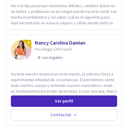
Ver a tu hijo pasar por momentos difíciles, cambios drásticos
de humor o problemas en el colegio puede hacerte sentir con
mucha incertidumbre y sin saber cuál es el siguiente paso.
Aquí encontrarás un espacio seguro y cálido donde tanto tú
como tus hijos se sentirán realmente escuchados,
comprendidos y apoyados para recuperar la tranquilidad en
casa. Me especializo en guiar a familias a través de
Nancy Carolina Damian
herramientas prácticas y dinámicas adaptadas a la edad de
Psicóloga/ Life Coach
cada menor, dejando de lado las etiquetas y los tecnicismos.
Mi forma de trabajar se centra en entender las emociones
Los Angeles
que hay detrás del comportamiento, ayudándoles a
desarrollar la confianza necesaria para superar sus retos y
Durante nuestra estancia en este mundo, la vida nos forza a
fortaleciendo la comunicación entre ustedes. Acompaño a
experimentar infinidad de circuntancias. El permitirnos sentir
niños y adolescentes que están lidiando con la ansiedad, la
todo nuestro cuerpo y entender nuestro maravilloso cerebro,
timidez, la rebeldía o dificultades escolares, así como a
es fundamental para poder apreciarlas. Es por eso que, Nancy
padres que buscan orientación y pautas claras para educar
Damian esta dispuesta a brindarte una mano amiga atravez de
sin perder la paciencia ni el control. Si estás listo para dar el
Ver perfil
herramientas fundamentales para crecer y fortalecer tu
primer paso hacia una convivencia familiar más armoniosa,
mente, alma y SER. El cómo percibimos y manejamos
agenda tu sesión y empecemos a trabajar juntos.
nuestros diarios sucesos es el detonator que nos lleva al
Contactar
resultado de efectos impactantes que se nos quedaran
memorables. Ayudar a otros seres humanos a disfrutar de la