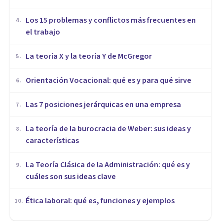
​Los 15 problemas y conflictos más frecuentes en
4
.
el trabajo
La teoría X y la teoría Y de McGregor
5
.
Orientación Vocacional: qué es y para qué sirve
6
.
Las 7 posiciones jerárquicas en una empresa
7
.
La teoría de la burocracia de Weber: sus ideas y
8
.
características
La Teoría Clásica de la Administración: qué es y
9
.
cuáles son sus ideas clave
Ética laboral: qué es, funciones y ejemplos
10
.