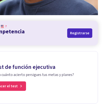
?
ompetencia
Registrarse
st de función ejecutiva
 cuánto acierto persigues tus metas y planes?
cer el test