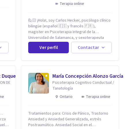
Terapia online
🙋🏻 ¡Hola!, soy Carlos Hecker, psicólogo clínico
bilingüe (español 🇪🇸 y francés 🇫🇷 ),
magister en Psicoterapia Integral de la
tan
Universidad de Salamanca, y sexoterapeuta
cidas
certificado en Francia. Trabajo con personas
Ver perfil
Contactar
 San
que sienten que algo en su vida dejó de calzar:
ansiedad que se desborda, tristeza que no se
l
va, duelos que se alargan, relaciones que
e el
repiten el mismo patrón o preguntas en torno a
omo
la sexualidad y la identidad que necesitan un
z Duque
María Concepción Alonzo García
espacio seguro para ser habladas. Mi
ION DE
Psicoterapia Cognitivo Conductual /
orientación teórica integra una mirada
Tanatología
Humanista-Relacional con Terapia Breve, donde
el modo en que te vinculas ocupa un lugar
ine
Ontario
Terapia online
central: cómo te relacionas contigo, con las
demás personas y con tu entorno. Además de
mi formación en psicoterapia, cuento con
r…
Tratamientos para: Crisis de Pánico, Trastorno
especialización en sexoterapia, por lo que
erza
Ansiedad y Ansiedad Generalizada, estrés
también acompaño temas de salud sexual,
uelta
Postraumático. Ansiedad Social en el