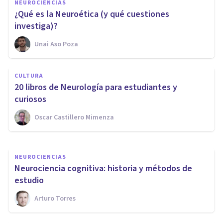
NEUROCIENCIAS
¿Qué es la Neuroética (y qué cuestiones
investiga)?
Unai Aso Poza
NEUROCIENCIAS
La teoría del cerebro triuno de
CULTURA
MacLean: qué es y qué
​20 libros de Neurología para estudiantes y
propone
curiosos
Oscar Castillero Mimenza
Andrés Carrillo
NEUROCIENCIAS
Neurociencia cognitiva: historia y métodos de
estudio
Arturo Torres