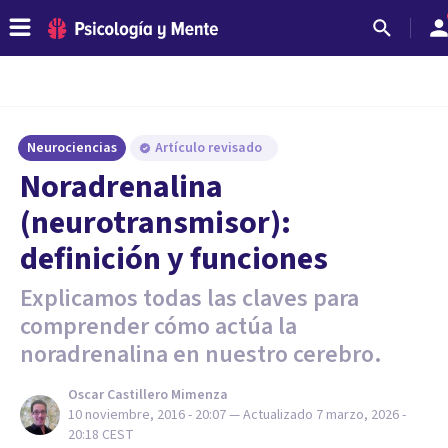
Neurociencias
Artículo revisado
Noradrenalina
(neurotransmisor):
definición y funciones
Explicamos todas las claves para
comprender cómo actúa la
noradrenalina en nuestro cerebro.
Oscar Castillero Mimenza
10 noviembre, 2016 - 20:07
— Actualizado
7 marzo, 2026 -
20:18
CEST