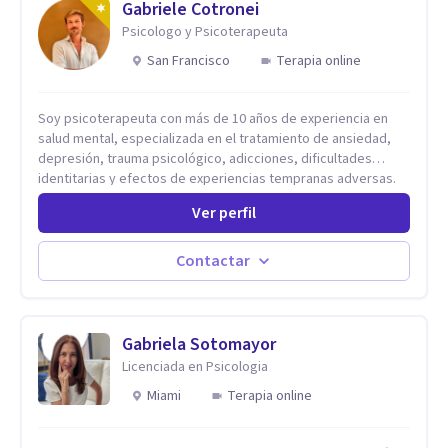
Gabriele Cotronei
Psicologo y Psicoterapeuta
San Francisco
Terapia online
Soy psicoterapeuta con más de 10 años de experiencia en
salud mental, especializada en el tratamiento de ansiedad,
depresión, trauma psicológico, adicciones, dificultades
identitarias y efectos de experiencias tempranas adversas.
Ofrezco un espacio terapéutico seguro, confidencial y
Ver perfil
profundamente humano, donde el dolor emocional puede
transformarse en autoconocimiento, regulación emocional y
bienestar. Trabajo desde un enfoque integrativo que combina
Contactar
psicoanálisis, terapia somática y de trauma, psicología
corporal, Mentalization Based Therapy (MBT), hipnoterapia y
respiración neurodinámica, integrando actualmente la
Psicología Analítica Junguiana. Mi abordaje también incorpora
Gabriela Sotomayor
perspectivas interculturales, ecopsicología y el trabajo
Licenciada en Psicologia
simbólico con el inconsciente, entendiendo que cada
Miami
Terapia online
proceso terapéutico es único y requiere una mirada
personalizada.