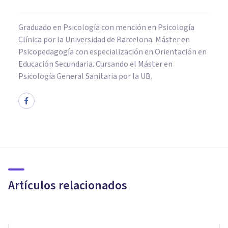
Graduado en Psicología con mención en Psicología
Clínica por la Universidad de Barcelona. Máster en
Psicopedagogía con especialización en Orientación en
Educación Secundaria. Cursando el Máster en
Psicología General Sanitaria por la UB.
NEUROCIENCIAS
Neurociencias: la nueva forma
de entender a la mente
humana
Artículos relacionados
Adolfo Castañeda