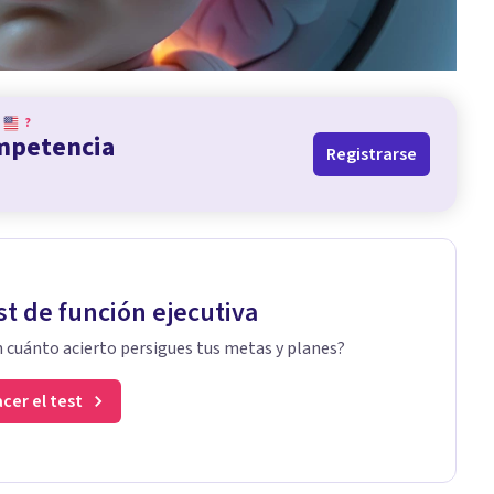
?
ompetencia
Registrarse
st de función ejecutiva
 cuánto acierto persigues tus metas y planes?
cer el test