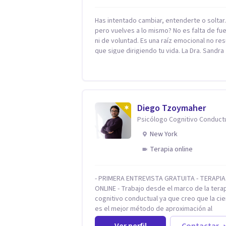
Has intentado cambiar, entenderte o solta
pero vuelves a lo mismo? No es falta de fu
ni de voluntad. Es una raíz emocional no res
que sigue dirigiendo tu vida. La Dra. Sandra
Milena Jiménez Duque es psicóloga clínica 
más de 10 años de experiencia, reconocida
como una de las profesionales más destac
en el abordaje profundo de la ansiedad, la 
autoestima, la dependencia emocional y lo
Diego Tzoymaher
conflictos de pareja. Ha trabajado con pacientes
Psicólogo Cognitivo Conduct
en diferentes países, acompañando proce
complejos. Su enfoque terapéutico se
New York
diferencia por una premisa clara: no trabaja
Terapia online
síntoma, trabaja la raíz que lo origina. Su
metodología interviene en tres niveles:
regulación del sistema emocional,
- PRIMERA ENTREVISTA GRATUITA - TERAPIA
reprocesamiento de heridas de la infancia 
ONLINE - Trabajo desde el marco de la tera
reestructuración cognitiva profunda,
cognitivo conductual ya que creo que la cie
permitiendo transformar patrones, emoci
es el mejor método de aproximación al
y decisiones desde su origen. Si buscas un
conocimiento en general y a la psicoterapi
proceso superficial, este no es el lugar. Per
Ver perfil
Contactar