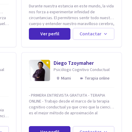
Durante nuestra estancia en este mundo, la vida
r…
nos forza a experimentar infinidad de
erza
circuntancias. El permitirnos sentir todo nuestro
uelta
cuerpo y entender nuestro maravilloso cerebro,
es fundamental para poder apreciarlas. Es por
Ver perfil
Contactar
con
eso que, Nancy Damian esta dispuesta a
brindarte una mano amiga atravez de
adas
herramientas fundamentales para crecer y
baja
fortalecer tu mente, alma y SER. El cómo
s
percibimos y manejamos nuestros diarios
Diego Tzoymaher
sucesos es el detonator que nos lleva al
ual
Psicólogo Cognitivo Conductual
sos
resultado de efectos impactantes que se nos
quedaran memorables. Ayudar a otros seres
Miami
Terapia online
 el
humanos a disfrutar de la hermosa vida que hay,
es mi placer y deleite ya que ser FELIZ es
derecho de toda la GENTE.
- PRIMERA ENTREVISTA GRATUITA - TERAPIA
ONLINE - Trabajo desde el marco de la terapia
y
cognitivo conductual ya que creo que la ciencia
pia
es el mejor método de aproximación al
ncia
ones
conocimiento en general y a la psicoterapia en
particular. Me interesan los procesos de cambio
a en
o si
conductual por los que una persona pueda
Ver perfil
Contactar