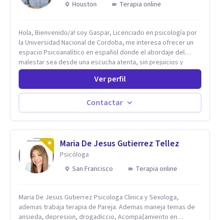
Houston
Terapia online
Hola, Bienvenido/a! soy Gaspar, Licenciado en psicología por
la Universidad Nacional de Cordoba, me interesa ofrecer un
espacio Psicoanalítico en español donde el abordaje del
malestar sea desde una escucha atenta, sin prejuicios y
rescatando lo singular de cada caso, sin caer en etiquetas.
Ver perfil
Considero que todas las personas en algún momento pueden
sufrir y cada una por cuestiones particulares, es en mi
espacio donde se le dará un lugar a esas cuestiones
Contactar
singulares de cada uno, para luego generar cambios. Soy una
persona en constante formación, actualmente curso
seminarios, una especialización en psicoanálisis y también
investigo. Siempre en la búsqueda de ser un mejor
Maria De Jesus Gutierrez Tellez
profesional.
Psicóloga
San Francisco
Terapia online
Maria De Jesus Gutierrez Psicologa Clinica y Sexologa,
ademas trabaja terapia de Pareja. Ademas maneja temas de
ansieda, depresion, drogadiccio, Acompa{amiento en