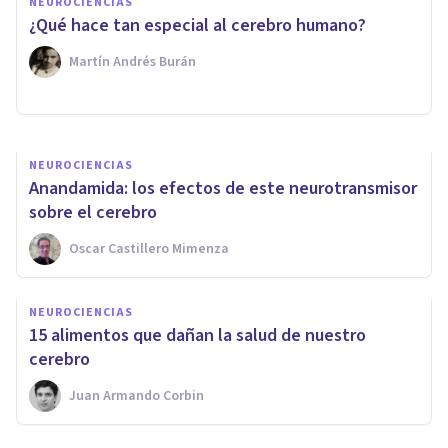
NEUROCIENCIAS
​Neurogastronomía: comer con
¿Qué hace tan especial al cerebro humano?
el paladar, un acto del cerebro
Martín Andrés Burán
Jonathan García-Allen
NEUROCIENCIAS
Anandamida: los efectos de este neurotransmisor
sobre el cerebro
Oscar Castillero Mimenza
NEUROCIENCIAS
​15 alimentos que dañan la salud de nuestro
cerebro
Juan Armando Corbin