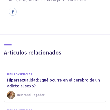
NEUROCIENCIAS
Corteza motora del cerebro:
partes, ubicación y funciones
Artículos relacionados
Oscar Castillero Mimenza
NEUROCIENCIAS
Hipersexualidad: ¿qué ocurre en el cerebro de un
adicto al sexo?
Bertrand Regader
NEUROCIENCIAS