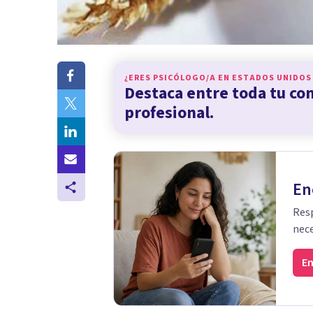
¿ERES PSICÓLOGO/A EN
ESTADOS UNIDOS
Destaca entre toda tu c
profesional.
En
Resp
nece
En