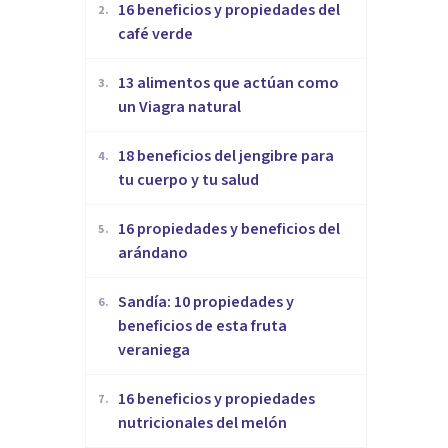
16 beneficios y propiedades del
2
.
café verde
13 alimentos que actúan como
3
.
un Viagra natural
18 beneficios del jengibre para
4
.
tu cuerpo y tu salud
16 propiedades y beneficios del
5
.
arándano
Sandía: 10 propiedades y
6
.
beneficios de esta fruta
veraniega
16 beneficios y propiedades
7
.
nutricionales del melón