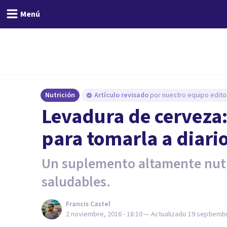
Menú
Nutrición
Artículo revisado
por nuestro equipo editor
​Levadura de cerveza:
para tomarla a diari
Un suplemento altamente nutri
saludables.
Francis Castel
2 noviembre, 2016 - 18:10
— Actualizado
19 septiembr