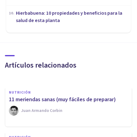
Hierbabuena: 10 propiedades y beneficios para la
10
.
salud de esta planta
NUTRICIÓN
Psicología y Nutrición: la
importancia de la
alimentación emocional
Artículos relacionados
Jonathan García-Allen
NUTRICIÓN
11 meriendas sanas (muy fáciles de preparar)
Juan Armando Corbin
VIDA SALUDABLE