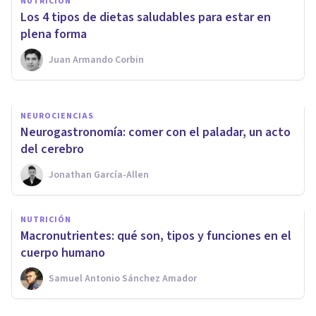
NUTRICIÓN
10 trucos psicológicos para
​Los 4 tipos de dietas saludables para estar en
adelgazar
plena forma
Juan Armando Corbin
Bertrand Regader
NEUROCIENCIAS
​Neurogastronomía: comer con el paladar, un acto
del cerebro
Jonathan García-Allen
NUTRICIÓN
Macronutrientes: qué son, tipos y funciones en el
cuerpo humano
Samuel Antonio Sánchez Amador