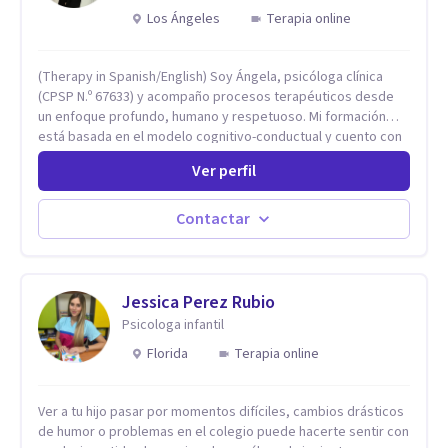
Los Ángeles
Terapia online
(Therapy in Spanish/English) Soy Ángela, psicóloga clínica
(CPSP N.º 67633) y acompaño procesos terapéuticos desde
un enfoque profundo, humano y respetuoso. Mi formación
está basada en el modelo cognitivo-conductual y cuento con
especialización en Terapia de Aceptación y Compromiso
Ver perfil
(ACT), formada en Fundación Foro, Argentina. Estos estudios,
junto con mi desarrollo profesional, me han permitido
construir una base sólida desde la cual acompaño cada
Contactar
proceso con sensibilidad, criterio clínico y una mirada
integradora centrada en la persona. Mi enfoque se basa en la
Terapia de Aceptación y Compromiso (ACT), desde donde no
busco eliminar el malestar, sino transformar la relación que
Jessica Perez Rubio
tienes con lo que sientes y piensas. Acompaño a que puedas
Psicologa infantil
sostener tu experiencia interna con mayor flexibilidad, sin
Florida
Terapia online
tener que luchar constantemente contigo. Integro también
herramientas como mindfulness, escritura terapéutica y
recursos creativos, que permiten acceder a niveles más
Ver a tu hijo pasar por momentos difíciles, cambios drásticos
profundos de la experiencia, más allá de lo únicamente
de humor o problemas en el colegio puede hacerte sentir con
racional.