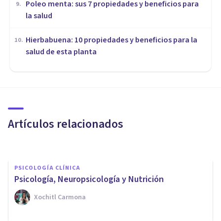
Poleo menta: sus 7 propiedades y beneficios para
9
.
la salud
Hierbabuena: 10 propiedades y beneficios para la
10
.
salud de esta planta
NUTRICIÓN
10 propiedades nutricionales y
beneficios de los cacahuetes
Artículos relacionados
Xavier Molina
PSICOLOGÍA CLÍNICA
Psicología, Neuropsicología y Nutrición
Xochitl Carmona
NUTRICIÓN