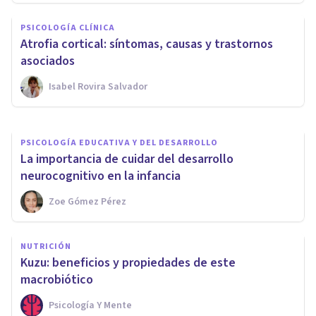
Psiconutrición: qué es y cuáles
PSICOLOGÍA CLÍNICA
son las funciones de esta
Atrofia cortical: síntomas, causas y trastornos
disciplina
asociados
Isabel Rovira Salvador
Mario Arrimada
PSICOLOGÍA EDUCATIVA Y DEL DESARROLLO
La importancia de cuidar del desarrollo
neurocognitivo en la infancia
Zoe Gómez Pérez
NUTRICIÓN
Kuzu: beneficios y propiedades de este
macrobiótico
Psicología Y Mente