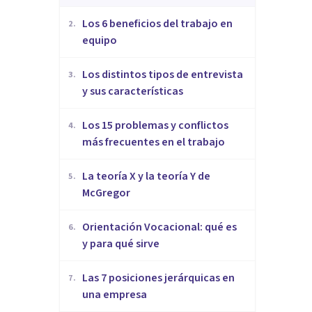
​Los 6 beneficios del trabajo en
2
.
equipo
​Los distintos tipos de entrevista
3
.
y sus características
​Los 15 problemas y conflictos
4
.
más frecuentes en el trabajo
La teoría X y la teoría Y de
5
.
McGregor
Orientación Vocacional: qué es
6
.
y para qué sirve
Las 7 posiciones jerárquicas en
7
.
una empresa