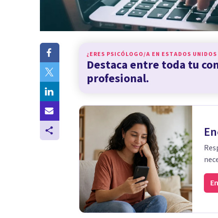
¿ERES PSICÓLOGO/A EN
ESTADOS UNIDOS
Destaca entre toda tu c
profesional.
En
Resp
nece
En