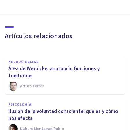
NEUROCIENCIAS
​La psicoterapia produce
cambios en el cerebro
Artículos relacionados
Eduardo Valenciano Mendoza
NEUROCIENCIAS
Área de Wernicke: anatomía, funciones y
trastornos
Arturo Torres
NEUROCIENCIAS
Hipersexualidad: ¿qué ocurre
PSICOLOGÍA
en el cerebro de un adicto al
Ilusión de la voluntad consciente: qué es y cómo
sexo?
nos afecta
Nahum Montagud Rubio