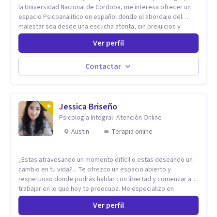
la Universidad Nacional de Cordoba, me interesa ofrecer un
espacio Psicoanalítico en español donde el abordaje del
malestar sea desde una escucha atenta, sin prejuicios y
rescatando lo singular de cada caso, sin caer en etiquetas.
Ver perfil
Considero que todas las personas en algún momento pueden
sufrir y cada una por cuestiones particulares, es en mi
espacio donde se le dará un lugar a esas cuestiones
Contactar
singulares de cada uno, para luego generar cambios. Soy una
persona en constante formación, actualmente curso
seminarios, una especialización en psicoanálisis y también
investigo. Siempre en la búsqueda de ser un mejor
Jessica Briseño
profesional.
Psicología Integral -Atención Online
Austin
Terapia online
¿Estas atravesando un momento difícil o estas deseando un
cambio en tu vida?... Te ofrezco un espacio abierto y
respetuoso donde podrás hablar con libertad y comenzar a
trabajar en lo que hoy te preocupa. Me especializo en
Trastornos de Ansiedad y a lo largo de mi experiencia
Ver perfil
profesional he acompañado a muchas Familias y Parejas con