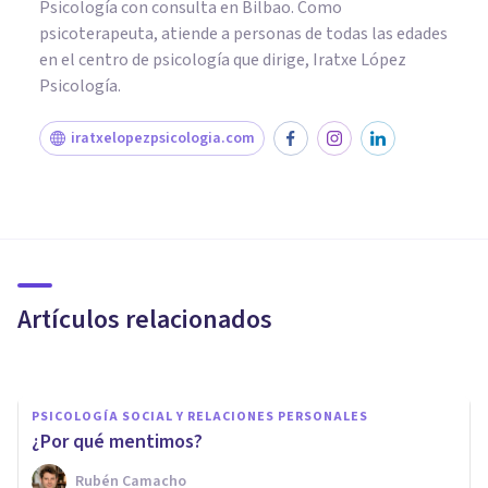
Psicología con consulta en Bilbao. Como
psicoterapeuta, atiende a personas de todas las edades
en el centro de psicología que dirige, Iratxe López
Psicología.
iratxelopezpsicologia.com
PSICOLOGÍA SOCIAL Y RELACIONES PERSONALES
Los 6 tipos de dependencia
emocional: ¿cuáles son?
Artículos relacionados
Eva María Alba
PSICOLOGÍA SOCIAL Y RELACIONES PERSONALES
¿Por qué mentimos?
Rubén Camacho