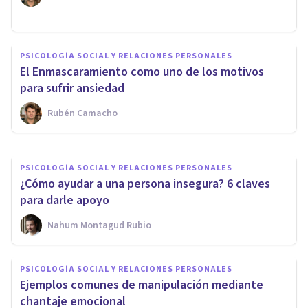
PSICOLOGÍA SOCIAL Y RELACIONES PERSONALES
Cómo establecer una relación
PSICOLOGÍA SOCIAL Y RELACIONES PERSONALES
sana tras romper por una
El Enmascaramiento como uno de los motivos
Infidelidad
para sufrir ansiedad
Rubén Camacho
Carolina Marín
PSICOLOGÍA SOCIAL Y RELACIONES PERSONALES
¿Cómo ayudar a una persona insegura? 6 claves
para darle apoyo
Nahum Montagud Rubio
PSICOLOGÍA SOCIAL Y RELACIONES PERSONALES
Ejemplos comunes de manipulación mediante
chantaje emocional