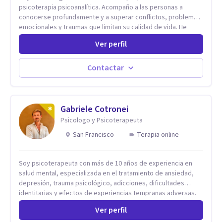
psicoterapia psicoanalítica. Acompaño a las personas a
conocerse profundamente y a superar conflictos, problemas
emocionales y traumas que limitan su calidad de vida. He
trabajado en reconocidas instituciones como el Hospital
Ver perfil
Psiquiátrico San Rafael, Instituto Psiquiátrico MENDAO, San
Bernardino, Hospital Psiquiátrico Infantil y el Centro de
Integración Juvenil. Además, tuve el privilegio de colaborar
Contactar
en comunidades como Olivar del Conde y Xochimilco, lo que
me permitió conocer diversas realidades y necesidades.
Gabriele Cotronei
Psicologo y Psicoterapeuta
San Francisco
Terapia online
Soy psicoterapeuta con más de 10 años de experiencia en
salud mental, especializada en el tratamiento de ansiedad,
depresión, trauma psicológico, adicciones, dificultades
identitarias y efectos de experiencias tempranas adversas.
Ofrezco un espacio terapéutico seguro, confidencial y
Ver perfil
profundamente humano, donde el dolor emocional puede