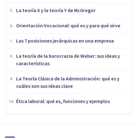
La teoría X y la teoría Y de McGregor
5
.
Orientación Vocacional: qué es y para qué sirve
6
.
Las 7 posiciones jerárquicas en una empresa
7
.
La teoría de la burocracia de Weber: sus ideas y
8
.
características
La Teoría Clásica de la Administración: qué es y
9
.
cuáles son sus ideas clave
Ética laboral: qué es, funciones y ejemplos
10
.
ORGANIZACIONES, RECURSOS HUMANOS Y MARKETING
Estresores laborales: tipos,
clasificación y ejemplos