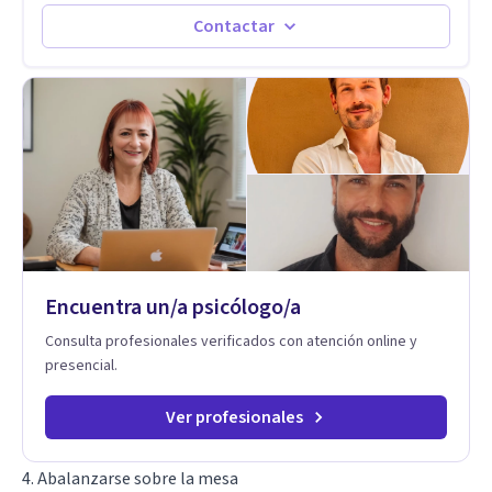
transformarse en autoconocimiento, regulación emocional y
bienestar. Trabajo desde un enfoque integrativo que combina
Contactar
psicoanálisis, terapia somática y de trauma, psicología
corporal, Mentalization Based Therapy (MBT), hipnoterapia y
respiración neurodinámica, integrando actualmente la
Psicología Analítica Junguiana. Mi abordaje también incorpora
perspectivas interculturales, ecopsicología y el trabajo
simbólico con el inconsciente, entendiendo que cada
proceso terapéutico es único y requiere una mirada
personalizada.
Encuentra un/a psicólogo/a
Consulta profesionales verificados con atención online y
presencial.
Ver profesionales
4. Abalanzarse sobre la mesa