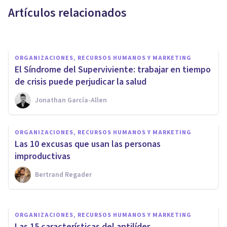
Artículos relacionados
Javier Bardón Treceño
ORGANIZACIONES, RECURSOS HUMANOS Y MARKETING
El Síndrome del Superviviente: trabajar en tiempo
de crisis puede perjudicar la salud
Jonathan García-Allen
ORGANIZACIONES, RECURSOS HUMANOS Y MARKETING
ORGANIZACIONES, RECURSOS HUMANOS Y MARKETING
¿Cómo dejar de compararse
Las 10 excusas que usan las personas
con compañeros de trabajo?
improductivas
Bertrand Regader
Nahum Montagud Rubio
ORGANIZACIONES, RECURSOS HUMANOS Y MARKETING
Las 15 características del antilíder