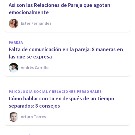
Así son las Relaciones de Pareja que agotan
emocionalmente
Ester Fernández
PAREJA
PAREJA
¿Cómo mejorar la relación ante
Falta de comunicación en la pareja: 8 maneras en
los problemas de pareja?
las que se expresa
Andrés Carrillo
Adhara Psicología
PSICOLOGÍA SOCIAL Y RELACIONES PERSONALES
Cómo hablar con tu ex después de un tiempo
separados: 8 consejos
Arturo Torres