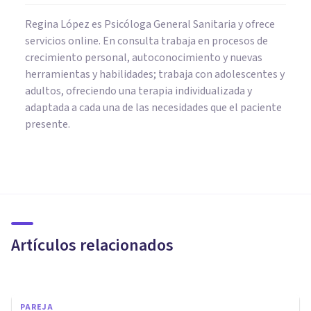
Regina López es Psicóloga General Sanitaria y ofrece
servicios online. En consulta trabaja en procesos de
crecimiento personal, autoconocimiento y nuevas
herramientas y habilidades; trabaja con adolescentes y
adultos, ofreciendo una terapia individualizada y
adaptada a cada una de las necesidades que el paciente
presente.
PAREJA
Parejas con diferencia de
edad, ¿existen riesgos?
Artículos relacionados
Isabel Rovira Salvador
PAREJA