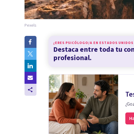
Pexels
¿ERES PSICÓLOGO/A EN
ESTADOS UNIDOS
Destaca entre toda tu c
profesional.
Te
¿Goz
Ha