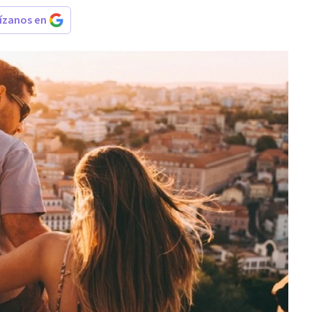
rízanos en