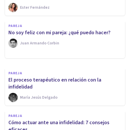
Ester Fernández
SEXOLOGÍA
PAREJA
Los 10 Másters de Sexología
No soy feliz con mi pareja: ¿qué puedo hacer?
más prestigiosos
Juan Armando Corbin
Juan Armando Corbin
PAREJA
El proceso terapéutico en relación con la
infidelidad
María Jesús Delgado
PAREJA
Cómo actuar ante una infidelidad: 7 consejos
eficaces