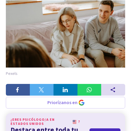
Pexels
Priorízanos en
¿ERES PSICÓLOGO/A EN
?
ESTADOS UNIDOS
Destaca entre toda tu