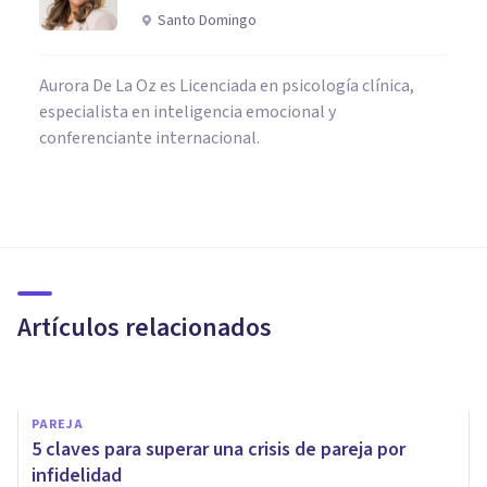
Santo Domingo
Aurora De La Oz es Licenciada en psicología clínica,
especialista en inteligencia emocional y
conferenciante internacional.
PAREJA
Infidelidad emocional: qué es,
y señales para detectarla
Artículos relacionados
Nahum Montagud Rubio
PAREJA
5 claves para superar una crisis de pareja por
infidelidad