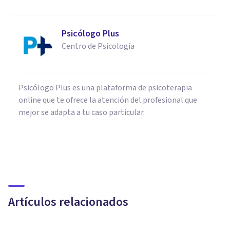
Psicólogo Plus
Centro de Psicología
Psicólogo Plus es una plataforma de psicoterapia
online que te ofrece la atención del profesional que
mejor se adapta a tu caso particular.
PAREJA
'Mi pareja solo ve lo malo de
mí': posibles causas y qué
hacer
Artículos relacionados
Nahum Montagud Rubio