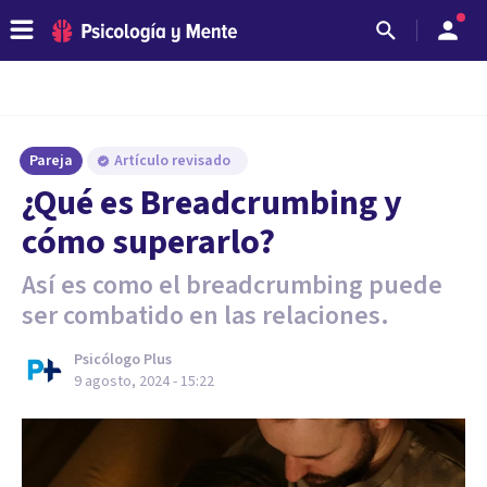
Pareja
Artículo revisado
¿Qué es Breadcrumbing y
cómo superarlo?
Así es como el breadcrumbing puede
ser combatido en las relaciones.
Psicólogo Plus
9 agosto, 2024 - 15:22