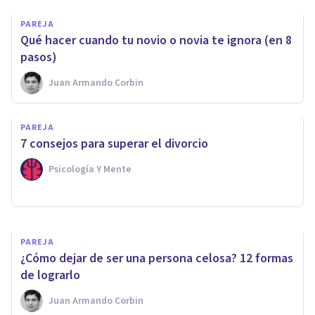
PAREJA
Qué hacer cuando tu novio o novia te ignora (en 8
pasos)
Juan Armando Corbin
PAREJA
Relaciones de pareja
PAREJA
disfuncionales: 10 señales de
7 consejos para superar el divorcio
alerta
Psicología Y Mente
El Prado Psicólogos
PAREJA
¿Cómo dejar de ser una persona celosa? 12 formas
de lograrlo
Juan Armando Corbin