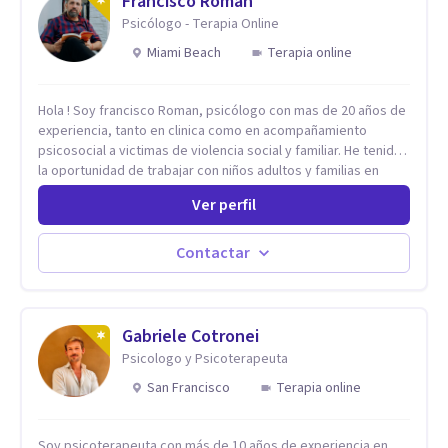
Francisco Román
Psicólogo - Terapia Online
Miami Beach
Terapia online
Hola ! Soy francisco Roman, psicólogo con mas de 20 años de
experiencia, tanto en clinica como en acompañamiento
psicosocial a victimas de violencia social y familiar. He tenido
la oportunidad de trabajar con niños adultos y familias en
todos los espacios y esto me ha dado un una variedad de
Ver perfil
aprendizajes que ahora pongo a tu disposicion. En la
actualidad puedo atenderte de manera presencial y/o virtual,
de lunes a sabado. el costo de cada sesión lo acordamos en
Contactar
el primer contacto
Gabriele Cotronei
Psicologo y Psicoterapeuta
San Francisco
Terapia online
Soy psicoterapeuta con más de 10 años de experiencia en