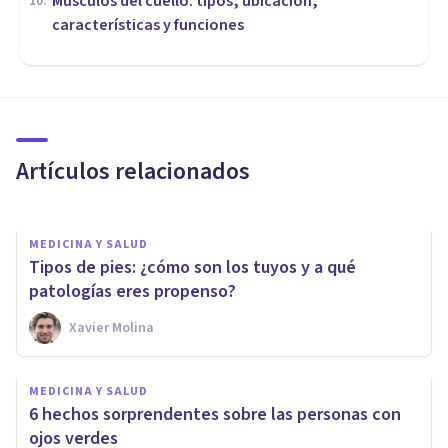
Músculos del cuello: tipos, ubicación,
10
.
características y funciones
MEDICINA Y SALUD
¿Es peligrosa la edición
genética?
Artículos relacionados
Samuel Antonio Sánchez Amador
MEDICINA Y SALUD
Tipos de pies: ¿cómo son los tuyos y a qué
patologías eres propenso?
Xavier Molina
MEDICINA Y SALUD
El mes de nacimiento indica el
MEDICINA Y SALUD
riesgo de sufrir algunas
6 hechos sorprendentes sobre las personas con
enfermedades
ojos verdes