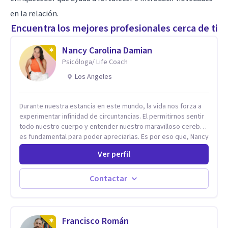
en la relación.
Encuentra los mejores profesionales cerca de ti
Nancy Carolina Damian
Psicóloga/ Life Coach
Los Angeles
Durante nuestra estancia en este mundo, la vida nos forza a
experimentar infinidad de circuntancias. El permitirnos sentir
todo nuestro cuerpo y entender nuestro maravilloso cerebro,
es fundamental para poder apreciarlas. Es por eso que, Nancy
Damian esta dispuesta a brindarte una mano amiga atravez de
Ver perfil
herramientas fundamentales para crecer y fortalecer tu
mente, alma y SER. El cómo percibimos y manejamos
nuestros diarios sucesos es el detonator que nos lleva al
Contactar
resultado de efectos impactantes que se nos quedaran
memorables. Ayudar a otros seres humanos a disfrutar de la
hermosa vida que hay, es mi placer y deleite ya que ser FELIZ
es derecho de toda la GENTE.
Francisco Román