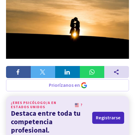
Priorízanos en
¿ERES PSICÓLOGO/A EN
?
ESTADOS UNIDOS
Destaca entre toda tu
Registrarse
competencia
profesional.