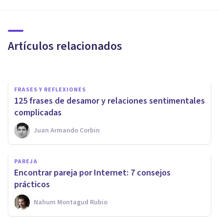
la forma de relacionarnos con
nuestra pareja?
Artículos relacionados
Victor Sánchez
FRASES Y REFLEXIONES
125 frases de desamor y relaciones sentimentales
complicadas
Juan Armando Corbin
PAREJA
Mi pareja se enfada y no me
PAREJA
habla: por qué ocurre y qué
Encontrar pareja por Internet: 7 consejos
hacer
prácticos
Nahum Montagud Rubio
Oscar Castillero Mimenza