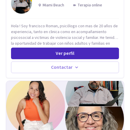
Miami Beach
Terapia online
Hola ! Soy francisco Roman, psicólogo con mas de 20 años de
experiencia, tanto en clinica como en acompañamiento
psicosocial a victimas de violencia social y familiar. He tenido
la oportunidad de trabajar con niños adultos y familias en
todos los espacios y esto me ha dado un una variedad de
Ver perfil
aprendizajes que ahora pongo a tu disposicion. En la
actualidad puedo atenderte de manera presencial y/o virtual,
de lunes a sabado. el costo de cada sesión lo acordamos en
Contactar
el primer contacto