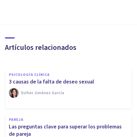
PAREJA
¿Tu relación de pareja es
problemática? Los detalles
cuentan
Artículos relacionados
Ana Romero Gómez
PSICOLOGÍA CLÍNICA
3 causas de la falta de deseo sexual
Esther Jiménez García
PAREJA
PAREJA
La terapia de pareja: una
Las preguntas clave para superar los problemas
solución para vivir juntos
de pareja