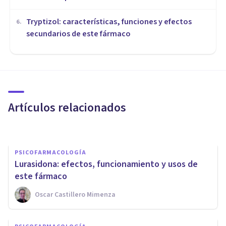
Tryptizol: características, funciones y efectos
6
.
secundarios de este fármaco
PSICOFARMACOLOGÍA
Brexiprazol: usos y efectos
secundarios de este
psicofármaco
Artículos relacionados
Laura Ruiz Mitjana
PSICOFARMACOLOGÍA
Lurasidona: efectos, funcionamiento y usos de
este fármaco
Oscar Castillero Mimenza
PSICOFARMACOLOGÍA
Trifluoperazina: usos y efectos