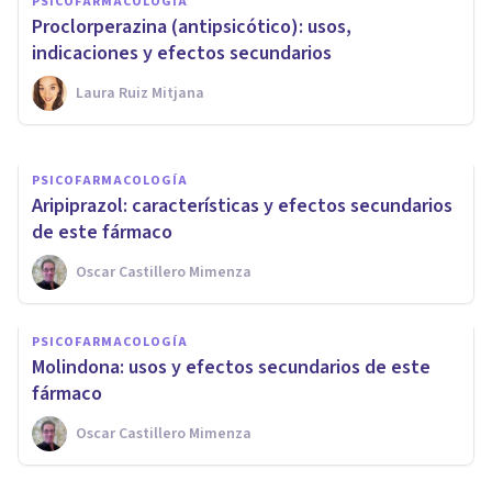
PSICOFARMACOLOGÍA
secundarios de este fármaco
Proclorperazina (antipsicótico): usos,
antipsicótico
indicaciones y efectos secundarios
Laura Ruiz Mitjana
Psicología Y Mente
PSICOFARMACOLOGÍA
Aripiprazol: características y efectos secundarios
de este fármaco
Oscar Castillero Mimenza
PSICOFARMACOLOGÍA
Molindona: usos y efectos secundarios de este
fármaco
Oscar Castillero Mimenza