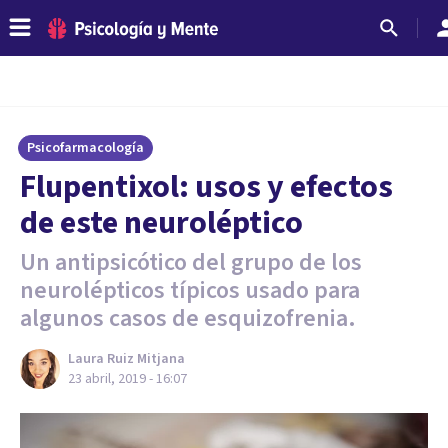
Psicofarmacología
Flupentixol: usos y efectos
de este neuroléptico
Un antipsicótico del grupo de los
neurolépticos típicos usado para
algunos casos de esquizofrenia.
Laura Ruiz Mitjana
23 abril, 2019 - 16:07