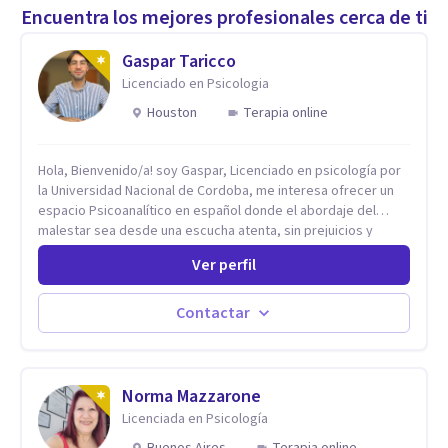
Encuentra los mejores profesionales cerca de ti
Gaspar Taricco
Licenciado en Psicologia
Houston
Terapia online
Hola, Bienvenido/a! soy Gaspar, Licenciado en psicología por
la Universidad Nacional de Cordoba, me interesa ofrecer un
espacio Psicoanalítico en español donde el abordaje del
malestar sea desde una escucha atenta, sin prejuicios y
rescatando lo singular de cada caso, sin caer en etiquetas.
Ver perfil
Considero que todas las personas en algún momento pueden
sufrir y cada una por cuestiones particulares, es en mi
espacio donde se le dará un lugar a esas cuestiones
Contactar
singulares de cada uno, para luego generar cambios. Soy una
persona en constante formación, actualmente curso
seminarios, una especialización en psicoanálisis y también
investigo. Siempre en la búsqueda de ser un mejor
Norma Mazzarone
profesional.
Licenciada en Psicología
Buenos Aires
Terapia online