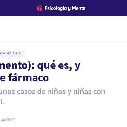
ipo editorial
ento): qué es, y
te fármaco
gunos casos de niños y niñas con
l.
5:48
CEST