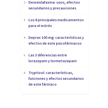
Desvenlafaxina: usos, efectos
2
.
secundarios y precauciones
Los 8 principales medicamentos
3
.
para el estrés
Deprax 100 mg: características y
4
.
efectos de este psicofármacos
Las 3 diferencias entre
5
.
lorazepam y lormetazepam
Tryptizol: características,
6
.
funciones y efectos secundarios
de este fármaco