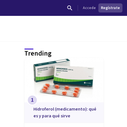
Accede
Regístrate
Trending
1
Hidroferol (medicamento): qué
es y para qué sirve