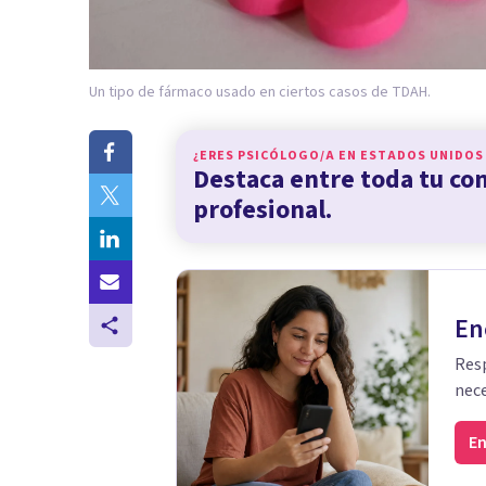
Un tipo de fármaco usado en ciertos casos de TDAH.
¿ERES PSICÓLOGO/A EN
ESTADOS UNIDOS
Destaca entre toda tu c
profesional.
En
Resp
nece
En