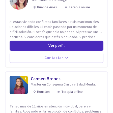
Buenos Aires
Terapia online
Si estas viviendo conflictos familiares. Crisis matrimoniales.
Relaciones dificiles. Si estás pasando por un momento de
difícil solución. Si sentís que solo no podes. Si precisas una
escucha. Si consideras que estás bloqueado. Si precisás
comprensión. Si no logras definir proyectos, objetivos,
Ver perfil
sueños, deseos. Si pensás que lo que te pasa no es tan
grave, pero podría ayudar. Si estás en adicciones y tu
intención es hacer algo con lo que te está pasando. No dudes
Contactar
en comunicarte a fin de comenzar a resolver la situación que
está generando esa angustia.
Carmen Brenes
Master en Consejeria Clinica y Salud Mental
Houston
Terapia online
Tengo mas de 12 años en atención individual, pareja y
familias. Apoyando en la resolución de conflictos, problemas