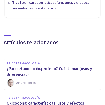
Tryptizol: características, funciones y efectos
6
.
secundarios de este fármaco
PSICOFARMACOLOGÍA
¿Para qué sirve el Voltaren
(diclofenaco)? Usos y efectos
secundarios
Artículos relacionados
Xavier Molina
PSICOFARMACOLOGÍA
¿​Paracetamol o ibuprofeno? Cuál tomar (usos y
diferencias)
Arturo Torres
PSICOFARMACOLOGÍA
Blastoestimulina: ¿qué es y
PSICOFARMACOLOGÍA
cómo se usa este
Oxicodona: características, usos y efectos