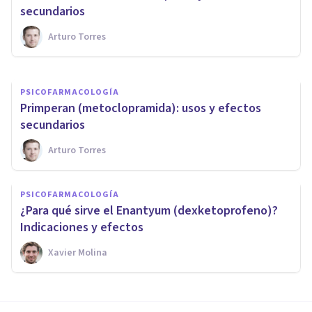
medicamento?
secundarios
Arturo Torres
Arturo Torres
PSICOFARMACOLOGÍA
Primperan (metoclopramida): usos y efectos
secundarios
Arturo Torres
PSICOFARMACOLOGÍA
​¿Para qué sirve el Enantyum (dexketoprofeno)?
Indicaciones y efectos
Xavier Molina