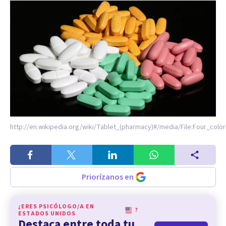
http://en.wikipedia.org/wiki/Tablet_(pharmacy)#/media/File:Four_colors
Priorízanos en
¿ERES PSICÓLOGO/A EN
?
ESTADOS UNIDOS
Destaca entre toda tu