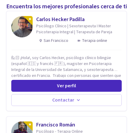
Encuentra los mejores profesionales cerca de ti
Carlos Hecker Padilla
Psicólogo Clínico | Sexoterapeuta I Master
Psicoterapia Integral | Terapeuta de Pareja
San Francisco
Terapia online
🙋🏻 ¡Hola!, soy Carlos Hecker, psicólogo clínico bilingüe
(español 🇪🇸 y francés 🇫🇷 ), magister en Psicoterapia
Integral de la Universidad de Salamanca, y sexoterapeuta
certificado en Francia. Trabajo con personas que sienten que
algo en su vida dejó de calzar: ansiedad que se desborda,
Ver perfil
tristeza que no se va, duelos que se alargan, relaciones que
repiten el mismo patrón o preguntas en torno a la sexualidad
y la identidad que necesitan un espacio seguro para ser
Contactar
habladas. Mi orientación teórica integra una mirada
Humanista-Relacional con Terapia Breve, donde el modo en
que te vinculas ocupa un lugar central: cómo te relacionas
contigo, con las demás personas y con tu entorno. Además
Francisco Román
de mi formación en psicoterapia, cuento con especialización
Psicólogo - Terapia Online