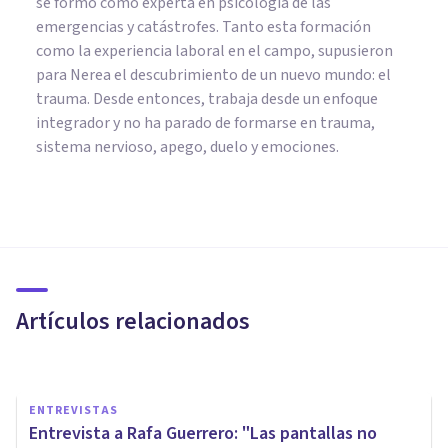
se formó como experta en psicología de las
emergencias y catástrofes. Tanto esta formación
como la experiencia laboral en el campo, supusieron
para Nerea el descubrimiento de un nuevo mundo: el
trauma. Desde entonces, trabaja desde un enfoque
integrador y no ha parado de formarse en trauma,
sistema nervioso, apego, duelo y emociones.
PSICOLOGÍA EDUCATIVA Y DEL DESARROLLO
Los castigos físicos solo tienen
consecuencias negativas en la
crianza
Artículos relacionados
Nerea Moreno
ENTREVISTAS
Entrevista a Rafa Guerrero: "Las pantallas no