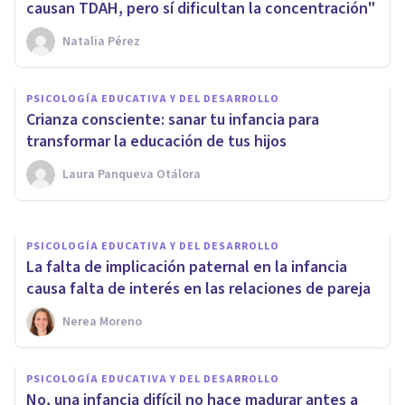
causan TDAH, pero sí dificultan la concentración"
Natalia Pérez
PSICOLOGÍA EDUCATIVA Y DEL DESARROLLO
Sus sentimientos no son
PSICOLOGÍA EDUCATIVA Y DEL DESARROLLO
'tontería': cómo reparar
Crianza consciente: sanar tu infancia para
errores en la crianza para
transformar la educación de tus hijos
fortalecer el vínculo con tus
Laura Panqueva Otálora
Laura Panqueva Otálora
hijos
PSICOLOGÍA EDUCATIVA Y DEL DESARROLLO
La falta de implicación paternal en la infancia
causa falta de interés en las relaciones de pareja
Nerea Moreno
PSICOLOGÍA EDUCATIVA Y DEL DESARROLLO
No, una infancia difícil no hace madurar antes a