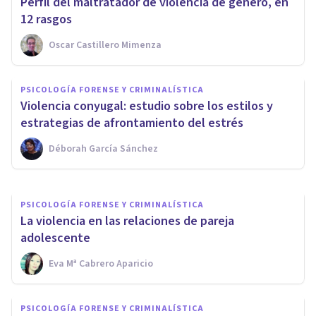
​Perfil del maltratador de violencia de género, en
12 rasgos
Oscar Castillero Mimenza
PSICOLOGÍA FORENSE Y CRIMINALÍSTICA
La violencia machista en las
PSICOLOGÍA FORENSE Y CRIMINALÍSTICA
parejas jóvenes: datos y
​Violencia conyugal: estudio sobre los estilos y
análisis
estrategias de afrontamiento del estrés
Déborah García Sánchez
Nuria Guzmán Ramírez
PSICOLOGÍA FORENSE Y CRIMINALÍSTICA
La violencia en las relaciones de pareja
adolescente
Eva Mª Cabrero Aparicio
PSICOLOGÍA FORENSE Y CRIMINALÍSTICA