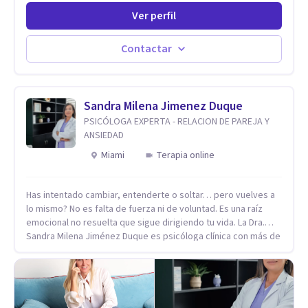
el caso de niños u adolescentes, para luego seguir la terapia
Ver perfil
con sus hijos, apuntalándolos en su futuro personal,
universitario y profesional, siempre conteniendo
paralelamente a los padres y brindándoles un espacio de
Contactar
seguridad. Hago terapia de pareja y adultos con método
integrativo. Más información en: intherapy.today
Sandra Milena Jimenez Duque
PSICÓLOGA EXPERTA - RELACION DE PAREJA Y
ANSIEDAD
Miami
Terapia online
Has intentado cambiar, entenderte o soltar… pero vuelves a
lo mismo? No es falta de fuerza ni de voluntad. Es una raíz
emocional no resuelta que sigue dirigiendo tu vida. La Dra.
Sandra Milena Jiménez Duque es psicóloga clínica con más de
10 años de experiencia, reconocida como una de las
profesionales más destacadas en el abordaje profundo de la
ansiedad, la baja autoestima, la dependencia emocional y los
conflictos de pareja. Ha trabajado con pacientes en
diferentes países, acompañando procesos complejos. Su