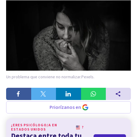
Un problema que conviene no normalizar.
Pexels.
Priorízanos en
¿ERES PSICÓLOGO/A EN
?
ESTADOS UNIDOS
Destaca entre toda tu