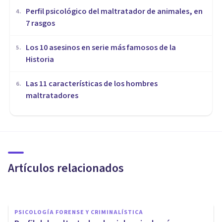
​Perfil psicológico del maltratador de animales, en
4
.
7 rasgos
Los 10 asesinos en serie más famosos de la
5
.
Historia
Las 11 características de los hombres
6
.
maltratadores
PSICOLOGÍA FORENSE Y CRIMINALÍSTICA
​El ciclo de la violencia en las
relaciones de pareja
Artículos relacionados
​julia Uliaque Moll
PSICOLOGÍA FORENSE Y CRIMINALÍSTICA