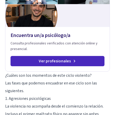
enfoque terapéutico se diferencia por una premisa clara: no
trabaja el síntoma, trabaja la raíz que lo origina. Su
metodología interviene en tres niveles: regulación del
sistema emocional, reprocesamiento de heridas de la
infancia y reestructuración cognitiva profunda, permitiendo
transformar patrones, emociones y decisiones desde su
Encuentra un/a psicólogo/a
origen. Si buscas un proceso superficial, este no es el lugar.
Pero si estás listo(a) para comprender, sanar y transformar la
Consulta profesionales verificados con atención online y
raíz de lo que te ocurre, la Dra. Sandra Milena Jiménez Duque
presencial.
es una de las mejores opciones para acompañarte. Porque
cuando sanas tu mundo interno, cambias tu forma de pensar,
de elegir y de vivir.
Ver profesionales
¿Cuáles son los momentos de este ciclo violento?
Las fases que podemos encuadrar en ese ciclo son las
siguientes.
1. Agresiones psicológicas
La violencia no acompaña desde el comienzo la relación.
Incluso el primer maltrato físico no aparece sin antes