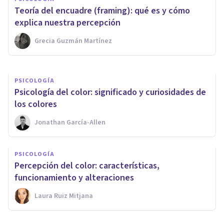
Ilusión de Müller-Lyer: qué es y
Teoría del encuadre (framing): qué es y cómo
por qué se produce
explica nuestra percepción
Grecia Guzmán Martínez
Unai Aso Poza
PSICOLOGÍA
Psicología del color: significado y curiosidades de
los colores
Jonathan García-Allen
PSICOLOGÍA
Percepción del color: características,
funcionamiento y alteraciones
Laura Ruiz Mitjana