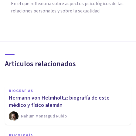
En el que reflexiona sobre aspectos psicológicos de las
relaciones personales y sobre la sexualidad.
PSICOLOGÍA
Efecto Kappa: ¿qué es este
fenómeno de la percepción?
Artículos relacionados
Laura Ruiz Mitjana
BIOGRAFÍAS
Hermann von Helmholtz: biografía de este
médico y físico alemán
Nahum Montagud Rubio
PSICOLOGÍA
PSICOLOGÍA