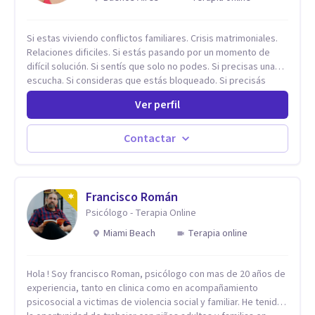
Si estas viviendo conflictos familiares. Crisis matrimoniales.
Relaciones dificiles. Si estás pasando por un momento de
difícil solución. Si sentís que solo no podes. Si precisas una
escucha. Si consideras que estás bloqueado. Si precisás
comprensión. Si no logras definir proyectos, objetivos,
Ver perfil
sueños, deseos. Si pensás que lo que te pasa no es tan
grave, pero podría ayudar. Si estás en adicciones y tu
intención es hacer algo con lo que te está pasando. No dudes
Contactar
en comunicarte a fin de comenzar a resolver la situación que
está generando esa angustia.
Francisco Román
Psicólogo - Terapia Online
Miami Beach
Terapia online
Hola ! Soy francisco Roman, psicólogo con mas de 20 años de
experiencia, tanto en clinica como en acompañamiento
psicosocial a victimas de violencia social y familiar. He tenido