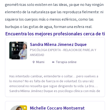
geométricas solo existen en las ideas, ya que no hay ningún
elemento de la naturaleza que las reproduzca fielmente: ni
siquiera los cuerpos más o menos esféricos, como las
burbujas o las gotas de agua, forman una esfera real.
Encuentra los mejores profesionales cerca de ti
Sandra Milena Jimenez Duque
PSICÓLOGA EXPERTA - RELACION DE PAREJA Y
ANSIEDAD
Miami
Terapia online
Has intentado cambiar, entenderte o soltar… pero vuelves a
lo mismo? No es falta de fuerza ni de voluntad. Es una raíz
emocional no resuelta que sigue dirigiendo tu vida. La Dra.
Sandra Milena Jiménez Duque es psicóloga clínica con más de
10 años de experiencia, reconocida como una de las
profesionales más destacadas en el abordaje profundo de la
ansiedad, la baja autoestima, la dependencia emocional y los
Michelle Coccaro Montserrat