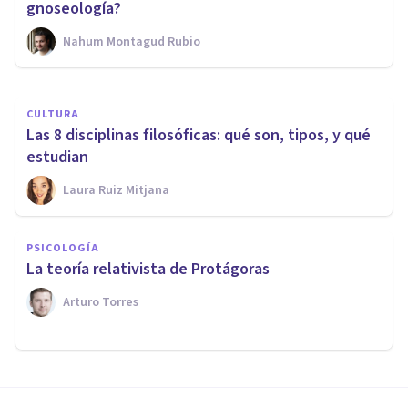
defienden
gnoseología?
Nahum Montagud Rubio
Nahum Montagud Rubio
CULTURA
Las 8 disciplinas filosóficas: qué son, tipos, y qué
estudian
Laura Ruiz Mitjana
PSICOLOGÍA
​La teoría relativista de Protágoras
Arturo Torres