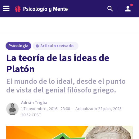
Psicología
Artículo revisado
​La teoría de las ideas de
Platón
El mundo de lo ideal, desde el punto
de vista del genial filósofo griego.
Adrián Triglia
17 noviembre, 2016 - 23:08
— Actualizado
22 julio, 2025 -
20:52
CEST