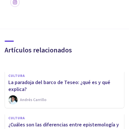
PSICOLOGÍA
​La teoría del conocimiento de
Aristóteles, en 4 claves
Artículos relacionados
Arturo Torres
CULTURA
La paradoja del barco de Teseo: ¿qué es y qué
explica?
Andrés Carrillo
PSICOLOGÍA
Panpsiquismo: qué es, y
CULTURA
teorías filosóficas que lo
¿Cuáles son las diferencias entre epistemología y