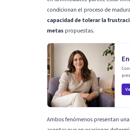
condicionan el proceso de madur
capacidad de tolerar la frustraci
metas
propuestas.
En
Cons
pres
Ve
Ambos fenómenos presentan una inf
aceptar que en ocasiones determi