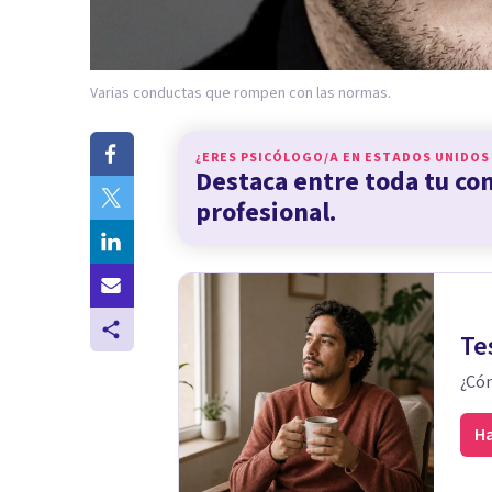
Varias conductas que rompen con las normas.
¿ERES PSICÓLOGO/A EN
ESTADOS UNIDOS
Destaca entre toda tu c
profesional.
Te
¿Cóm
Ha