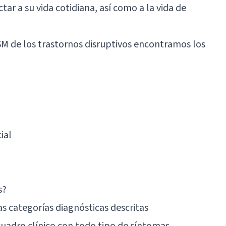
r a su vida cotidiana, así como a la vida de
DSM de los trastornos disruptivos encontramos los
ial
s?
as categorías diagnósticas descritas
uadro clínico con todo tipo de síntomas