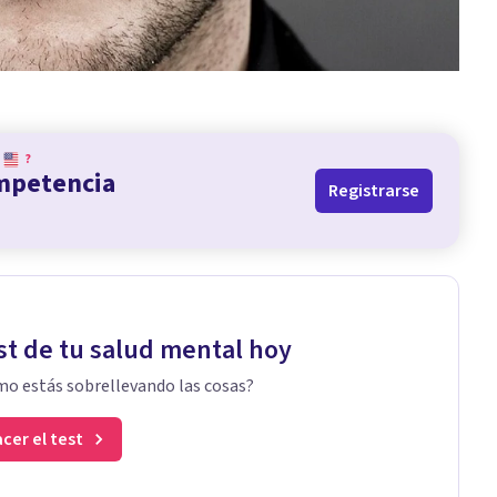
?
ompetencia
Registrarse
st de tu salud mental hoy
o estás sobrellevando las cosas?
cer el test