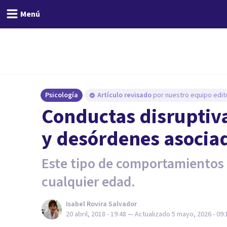
Menú
Psicología
Artículo revisado
por nuestro equipo edito
Conductas disruptiva
y desórdenes asocia
Este tipo de comportamientos
cualquier edad.
Isabel Rovira Salvador
20 abril, 2018 - 19:48
— Actualizado
5 mayo, 2026 - 09: