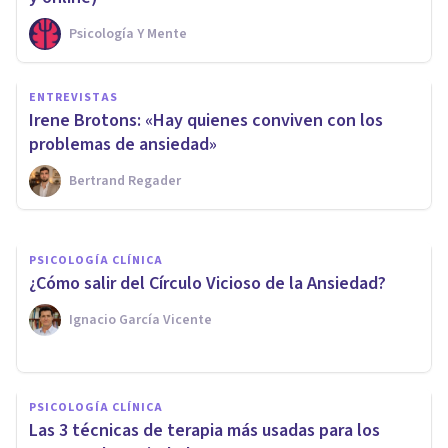
Psicología Y Mente
PSICOLOGÍA CLÍNICA
ENTREVISTAS
¿Cómo reconocer los síntomas
Irene Brotons: «Hay quienes conviven con los
de la agorafobia?
problemas de ansiedad»
Bertrand Regader
Arturo Torres
PSICOLOGÍA CLÍNICA
¿Cómo salir del Círculo Vicioso de la Ansiedad?
Ignacio García Vicente
PSICOLOGÍA CLÍNICA
Las 3 técnicas de terapia más usadas para los