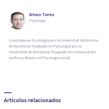
Arturo Torres
Psicólogo
Licenciado en Sociología por la Universitat Autónoma
de Barcelona. Graduado en Psicología por la
Universitat de Barcelona. Posgrado en comunicación
política y Máster en Psicología social.
PSICOLOGÍA EDUCATIVA Y DEL DESARROLLO
El desarrollo del sistema
nervioso durante la gestación
Artículos relacionados
Arturo Torres