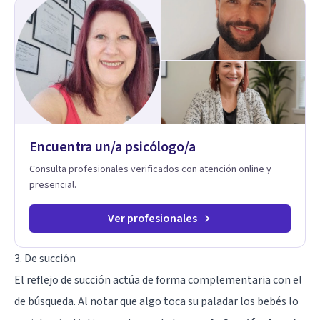
mejora global de tu sexualidad, considerando cada caso
como algo particular e intentando adaptarme a tu situación
personal concreta. En especial mi ámbito de trabajo es la
disfunción eréctil, la eyaculación precoz y la falta de deseo
tanto en mujeres como en hombres. La sexualidad es de
enorme importancia tanto para el bienestar físico y mental
como a nivel personal para una buena autoestima y una
relación saludable de pareja.
Encuentra un/a psicólogo/a
Consulta profesionales verificados con atención online y
presencial.
Ver profesionales
3. De succión
El reflejo de succión actúa de forma complementaria con el
de búsqueda. Al notar que algo toca su paladar los bebés lo