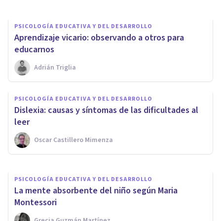
PSICOLOGÍA EDUCATIVA Y DEL DESARROLLO
​Aprendizaje vicario: observando a otros para
educarnos
Adrián Triglia
PSICOLOGÍA EDUCATIVA Y DEL DESARROLLO
​Los efectos negativos de la
PSICOLOGÍA EDUCATIVA Y DEL DESARROLLO
televisión en los niños, según
Dislexia: causas y síntomas de las dificultades al
la ciencia
leer
Oscar Castillero Mimenza
Jonathan García-Allen
PSICOLOGÍA EDUCATIVA Y DEL DESARROLLO
La mente absorbente del niño según Maria
Montessori
Grecia Guzmán Martínez