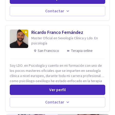
sueños, deseos. Si pensás que lo que te pasa no es tan
grave, pero podría ayudar. Si estás en adicciones y tu
intención es hacer algo con lo que te está pasando. No dudes
Contactar
en comunicarte a fin de comenzar a resolver la situación que
está generando esa angustia.
Ricardo Franco Fernández
Master Oficial en Sexología Clínica y Ldo. En
psicología
San Francisco
Terapia online
Soy LDO. en Psicología y cuento en mi formación con uno de
los pocos masteres oficiales que se imparten en sexología
clínica a nivel europeo, durante toda mi carrera profesional
como psicólogo-sexólogo he estado enfocado en la terapia
sexual desde una perspectiva multidisciplinar BIO-PSICO-
Ver perfil
SOCIAL ya que aunque las bases de mi trabajo son
psicológicas, si no se tienen en consideración otros factores
la terapia puede no funcionar al tener una visión demasiado
Contactar
simplista, excluyendo de antemano otros factores que
pueden influir. Mi intención es ayudar para conseguir una