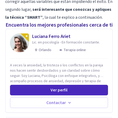
corregir aquellas variables que están impidiendo el éxito. En
segundo lugar,
será interesante que conozcas y apliques
la técnica “SMART”
, la cual te explico a continuación.
Encuentra los mejores profesionales cerca de ti
Luciana Ferro Ariet
Lic. en psicología - En formación constante.
Orlando
Terapia online
A veces la ansiedad, la tristeza o los conflictos en la pareja
nos hacen sentir desbordados y sin claridad sobre cómo
seguir. Soy Luciana, Psicóloga con enfoque integrativo, y
acompaño procesos de ansiedad, depresión y terapia de
pareja. Trabajo desde una perspectiva que combina Terapia
Ver perfil
Cognitivo-Conductual (TCC), terapias contextuales y
herramientas de comunicación, brindando recursos
concretos para regular emociones, comprender patrones y
Contactar
abordar las dificultades vinculares con mayor claridad.
Ofrezco sesiones individuales y terapia de pareja en