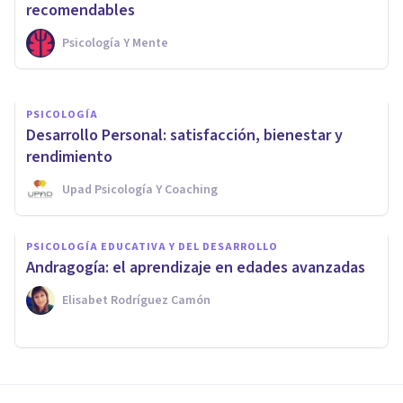
para dominar tus emociones
recomendables
Psicología Y Mente
Juan Armando Corbin
PSICOLOGÍA
Desarrollo Personal: satisfacción, bienestar y
rendimiento
Upad Psicología Y Coaching
PSICOLOGÍA EDUCATIVA Y DEL DESARROLLO
Andragogía: el aprendizaje en edades avanzadas
Elisabet Rodríguez Camón