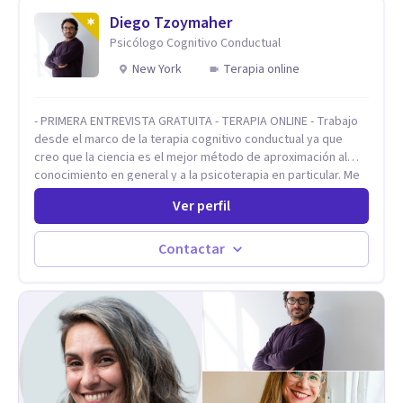
modalidad online. Si sentís que es momento de darte un
espacio para empezar un proceso personal o trabajar en tu
Diego Tzoymaher
vínculo, podés escribirme para coordinar una primera
Psicólogo Cognitivo Conductual
consulta.
New York
Terapia online
- PRIMERA ENTREVISTA GRATUITA - TERAPIA ONLINE - Trabajo
desde el marco de la terapia cognitivo conductual ya que
creo que la ciencia es el mejor método de aproximación al
conocimiento en general y a la psicoterapia en particular. Me
interesan los procesos de cambio conductual por los que una
Ver perfil
persona pueda alcanzar sus objetivos, transitando,
aceptando y modificando sus patrones cognitivos y
emocionales. Abordo patologías específicas como trastornos
Contactar
de ansiedad y del ánimo, y también crisis vitales y procesos
de crecimiento personal.