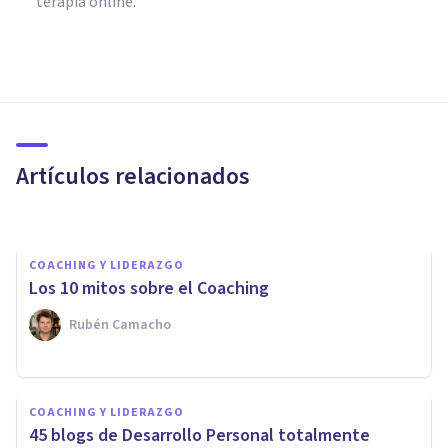
terapia online.
COACHING Y LIDERAZGO
Los 7 mejores Cursos de
Coaching de Madrid
Artículos relacionados
Psicología Y Mente
COACHING Y LIDERAZGO
Los 10 mitos sobre el Coaching
Rubén Camacho
PSICOLOGÍA
COACHING Y LIDERAZGO
Gestión emocional: 10 claves
45 blogs de Desarrollo Personal totalmente