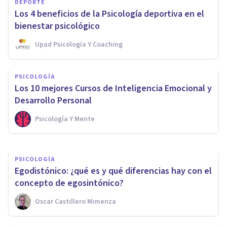
DEPORTE
Los 4 beneficios de la Psicología deportiva en el
bienestar psicológico
Upad Psicología Y Coaching
PSICOLOGÍA
PSICOLOGÍA
Introspección: ¿qué es y cómo
Los 10 mejores Cursos de Inteligencia Emocional y
se usa en Psicología?
Desarrollo Personal
Psicología Y Mente
Joaquín Mateu-Mollá
PSICOLOGÍA
Egodistónico: ¿qué es y qué diferencias hay con el
concepto de egosintónico?
Oscar Castillero Mimenza