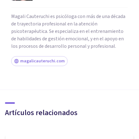
Magali Cauteruchi es psicóloga con más de una década
de trayectoria profesional en la atención
psicoterapéutica. Se especializa en el entrenamiento
de habilidades de gestión emocional, y en el apoyo en
los procesos de desarrollo personal y profesional.
magalicauteruchi.com
ENTREVISTAS
UPAD Psicología & Coaching:
«Alcanzar el éxito social pasa
por alcanzar el éxito personal»
Artículos relacionados
Bertrand Regader