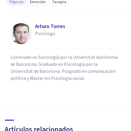
Tópicos
Emoción
Terapia
Arturo Torres
Psicólogo
Licenciado en Sociología por la Universitat Autónoma
de Barcelona. Graduado en Psicología por la
Universitat de Barcelona. Posgrado en comunicación
política y Máster en Psicología social.
ENTREVISTAS
Irene Brotons: «Hay quienes
conviven con los problemas de
ansiedad»
Artículos relacionados