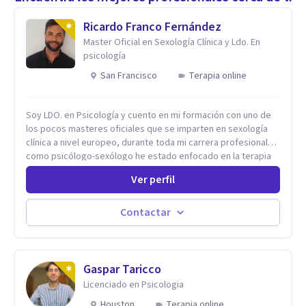
Ricardo Franco Fernández
Master Oficial en Sexología Clínica y Ldo. En
psicología
San Francisco
Terapia online
Soy LDO. en Psicología y cuento en mi formación con uno de
los pocos masteres oficiales que se imparten en sexología
clínica a nivel europeo, durante toda mi carrera profesional
como psicólogo-sexólogo he estado enfocado en la terapia
sexual desde una perspectiva multidisciplinar BIO-PSICO-
Ver perfil
SOCIAL ya que aunque las bases de mi trabajo son
psicológicas, si no se tienen en consideración otros factores
la terapia puede no funcionar al tener una visión demasiado
Contactar
simplista, excluyendo de antemano otros factores que
pueden influir. Mi intención es ayudar para conseguir una
mejora global de tu sexualidad, considerando cada caso
como algo particular e intentando adaptarme a tu situación
Gaspar Taricco
personal concreta. En especial mi ámbito de trabajo es la
Licenciado en Psicologia
disfunción eréctil, la eyaculación precoz y la falta de deseo
Houston
Terapia online