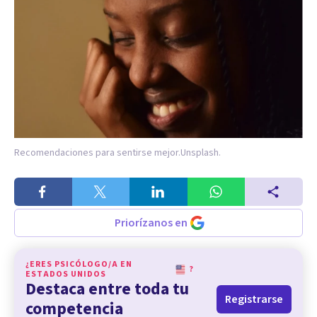
Recomendaciones para sentirse mejor.
Unsplash.
Priorízanos en
¿ERES PSICÓLOGO/A EN
?
ESTADOS UNIDOS
Destaca entre toda tu
Registrarse
competencia