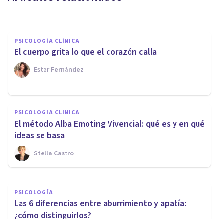
Bertrand Regader
PSICOLOGÍA CLÍNICA
El cuerpo grita lo que el corazón calla
Ester Fernández
PSICOLOGÍA CLÍNICA
PSICOLOGÍA CLÍNICA
Malestar emocional: posibles
El método Alba Emoting Vivencial: qué es y en qué
causas, y cómo superarlo
ideas se basa
Stella Castro
Joaquín Mateu-Mollá
PSICOLOGÍA
Las 6 diferencias entre aburrimiento y apatía:
¿cómo distinguirlos?