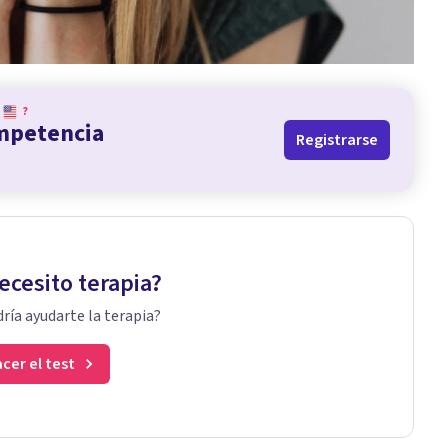
?
ompetencia
Registrarse
ecesito terapia?
ría ayudarte la terapia?
cer el test