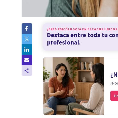
¿ERES PSICÓLOGO/A EN
ESTADOS UNIDOS
Destaca entre toda tu c
profesional.
¿N
¿Pod
Ha