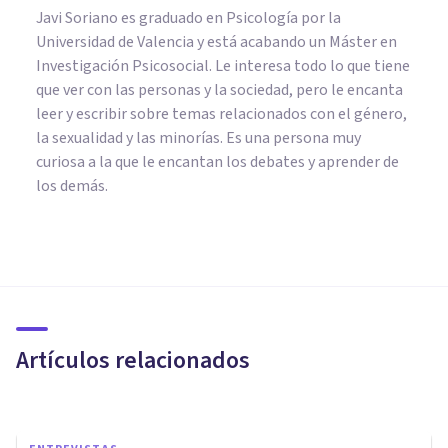
Javi Soriano es graduado en Psicología por la
Universidad de Valencia y está acabando un Máster en
Investigación Psicosocial. Le interesa todo lo que tiene
que ver con las personas y la sociedad, pero le encanta
leer y escribir sobre temas relacionados con el género,
la sexualidad y las minorías. Es una persona muy
curiosa a la que le encantan los debates y aprender de
los demás.
MISCELÁNEA
ASMR binaural, pequeños
orgasmos cerebrales causados
por vídeos de YouTube
Artículos relacionados
Arturo Torres