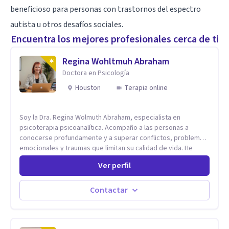
beneficioso para personas con trastornos del espectro
autista u otros desafíos sociales.
Encuentra los mejores profesionales cerca de ti
Regina Wohltmuh Abraham
Doctora en Psicología
Houston
Terapia online
Soy la Dra. Regina Wolmuth Abraham, especialista en
psicoterapia psicoanalítica. Acompaño a las personas a
conocerse profundamente y a superar conflictos, problemas
emocionales y traumas que limitan su calidad de vida. He
trabajado en reconocidas instituciones como el Hospital
Ver perfil
Psiquiátrico San Rafael, Instituto Psiquiátrico MENDAO, San
Bernardino, Hospital Psiquiátrico Infantil y el Centro de
Integración Juvenil. Además, tuve el privilegio de colaborar
Contactar
en comunidades como Olivar del Conde y Xochimilco, lo que
me permitió conocer diversas realidades y necesidades.