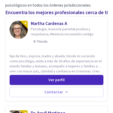
psicológicos en todos los órdenes jurisdiccionales.
Encuentra los mejores profesionales cerca de ti
Martha Cardenas A
Psicología, Asesoría parental positiva y
respetuosa, Mentoria reconexión contigo
Florida
hija de Dios, esposa, madre y abuela. Desde mi vocación
como psicóloga, unida a más de 30 años de experiencia en el
mundo familiar y humano, acompaño a mujeres y familias a
vivir con mayor paz, claridad y confianza en sí mismas. Creo
profundamente que la vida está hecha de etapas, y que cada
Ver perfil
ciclo —personal, emocional, espiritual y familiar— trae
oportunidades de crecimiento. Por eso utilizo una
combinación de psicología positiva, enfoque humanista,
Contactar
herramientas contemporáneas de bienestar mental y
espiritualidad, para que puedas recorrer tu propio camino
sintiéndote sostenida, acompañada y más segura de quién
eres. Mi misión es ayudarte a ordenar tu mundo interior, sanar