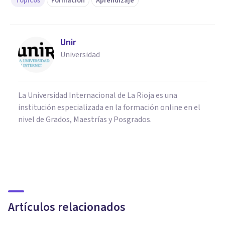
Tópicos
Formación
Aprendizaje
Unir
Universidad
La Universidad Internacional de La Rioja es una
institución especializada en la formación online en el
nivel de Grados, Maestrías y Posgrados.
PSICOLOGÍA
Los 20 mejores grupos de
Facebook para aprender
Psicología
Artículos relacionados
Bertrand Regader