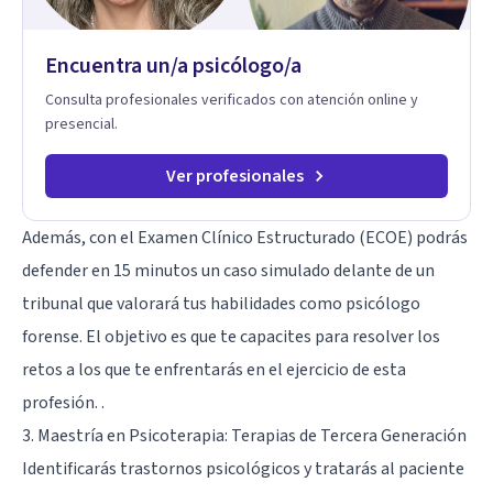
Terapia de exposición Terapia de juego para niños
Tratamiento de Traumas y Trastornos de Estrés
Postraumático: Ofrecemos apoyo psicológico para ayudarte
Encuentra un/a psicólogo/a
a superar experiencias traumáticas y mejorar tu calidad de
vida. Tratamiento de Adicciones.
Consulta profesionales verificados con atención online y
presencial.
Ver profesionales
Además, con el Examen Clínico Estructurado (ECOE) podrás
defender en 15 minutos un caso simulado delante de un
tribunal que valorará tus habilidades como psicólogo
forense. El objetivo es que te capacites para resolver los
retos a los que te enfrentarás en el ejercicio de esta
profesión. .
3. Maestría en Psicoterapia: Terapias de Tercera Generación
Identificarás trastornos psicológicos y tratarás al paciente