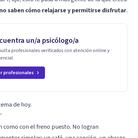
o saben cómo relajarse y permitirse disfrutar
.
cuentra un/a psicólogo/a
ulta profesionales verificados con atención online y
encial.
r profesionales
 tema de hoy.
”
en como con el freno puesto. No logran
omentos simples: un café, una canción, un abrazo.