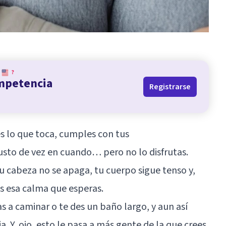
?
ompetencia
Registrarse
ces lo que toca, cumples con tus
usto de vez en cuando… pero no lo disfrutas.
u cabeza no se apaga, tu cuerpo sigue tenso y,
es esa calma que esperas.
s a caminar o te des un baño largo, y aun así
a. Y, ojo, esto le pasa a más gente de la que crees.