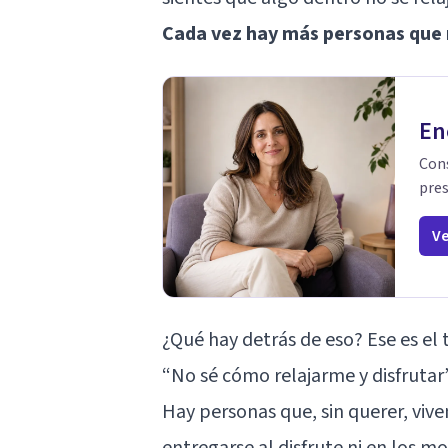
Cada vez hay más personas que n
En
Cons
pres
Ve
¿Qué hay detrás de eso? Ese es el
“No sé cómo relajarme y disfrutar
Hay personas que, sin querer, viv
entregarse al disfrute ni en los m