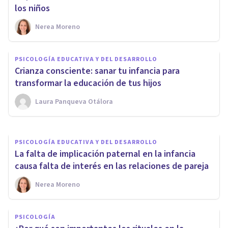
los niños
Nerea Moreno
PSICOLOGÍA
PSICOLOGÍA EDUCATIVA Y DEL DESARROLLO
Los 5 lenguajes del amor en la
Crianza consciente: sanar tu infancia para
infancia
transformar la educación de tus hijos
Laura Panqueva Otálora
Nerea Moreno
PSICOLOGÍA EDUCATIVA Y DEL DESARROLLO
La falta de implicación paternal en la infancia
causa falta de interés en las relaciones de pareja
Nerea Moreno
PSICOLOGÍA