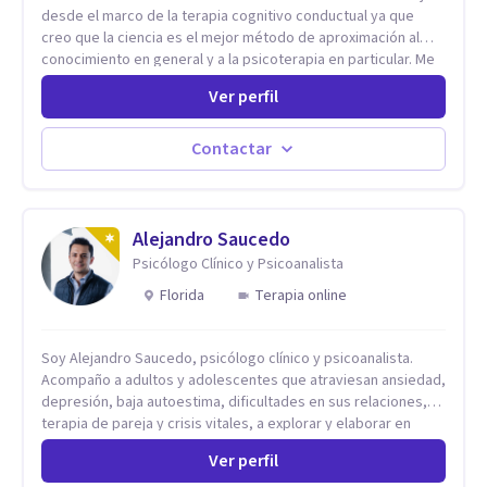
desde el marco de la terapia cognitivo conductual ya que
creo que la ciencia es el mejor método de aproximación al
conocimiento en general y a la psicoterapia en particular. Me
interesan los procesos de cambio conductual por los que una
Ver perfil
persona pueda alcanzar sus objetivos, transitando,
aceptando y modificando sus patrones cognitivos y
emocionales. Abordo patologías específicas como trastornos
Contactar
de ansiedad y del ánimo, y también crisis vitales y procesos
de crecimiento personal.
Alejandro Saucedo
Psicólogo Clínico y Psicoanalista
Florida
Terapia online
Soy Alejandro Saucedo, psicólogo clínico y psicoanalista.
Acompaño a adultos y adolescentes que atraviesan ansiedad,
depresión, baja autoestima, dificultades en sus relaciones,
terapia de pareja y crisis vitales, a explorar y elaborar en
profundidad los conflictos internos que generan malestar en
Ver perfil
su presente. A través del proceso psicoanalítico de