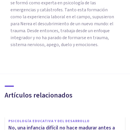
se formó como experta en psicología de las
emergencias y catástrofes. Tanto esta formación
como la experiencia laboral en el campo, supusieron
para Nerea el descubrimiento de un nuevo mundo: el
trauma. Desde entonces, trabaja desde un enfoque
integrador y no ha parado de formarse en trauma,
sistema nervioso, apego, duelo y emociones.
PSICOLOGÍA EDUCATIVA Y DEL DESARROLLO
La infancia y ChatGPT:
adicción, vínculos artificiales y
pensamiento crítico en peligro
Artículos relacionados
Natalia Pérez
PSICOLOGÍA EDUCATIVA Y DEL DESARROLLO
No, una infancia difícil no hace madurar antes a