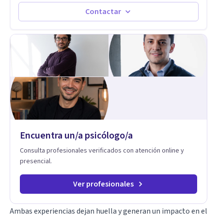
autoconocimiento y análisis, es posible acceder a las
historias personales, elaborar las experiencias del pasado y
Contactar
resignificarlas, liberando su influencia para construir un futuro
con mayor libertad y autenticidad. La terapia psicoanalítica
crea un espacio de verbalización libre y sin filtros. A través de
esta conversación abierta y del trabajo analítico conjunto, se
exploran las vivencias que aún condicionan el presente, se les
otorga un nuevo sentido y se transforma su impacto
emocional. De esta forma, los pacientes logran mayor
claridad sobre sí mismos, reducen significativamente su
sufrimiento y alcanzan cambios profundos y duraderos en su
vida y relaciones personales.
Encuentra un/a psicólogo/a
Consulta profesionales verificados con atención online y
presencial.
Ver profesionales
Ambas experiencias dejan huella y generan un impacto en el