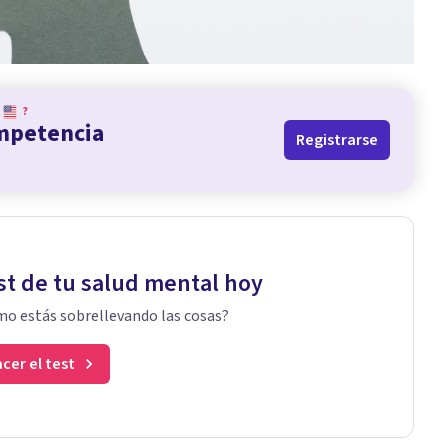
?
ompetencia
Registrarse
st de tu salud mental hoy
o estás sobrellevando las cosas?
cer el test